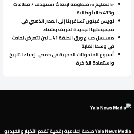
«التعليم »: منظومة ابتعاث تستهدف 7 قطاعات
و433 طالباً وطالبة
لويس فيتون تسافر بنا إلى العصر الذهبي في
مجموعتها الجديدة لخريف وشتاء
مسلسل حب ع ورق الحلقة 41… لين تتعرض لحادث
في وسط الغابة
أسبوع المنحوتات الحجرية في حمص.. إحياء التاريخ
واستعادة الذاكرة
Yala News Media منصة إعلامية رقمية تقدم الأخبار والفيديو