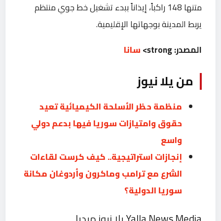
متنها 148 راكباً، إيذاناً ببدء تشغيل خط جوي ‌‏‌‏منتظم
يربط المدينة بوجهاتها الإقليمية.
المصدر: strong>
سانا
من يلا نيوز
منظمة حظر الأسلحة الكيميائية تعيد
حقوق وامتيازات سوريا فيها بدعم دولي
واسع
إنجازات استراتيجية.. كيف كرست لقاءات
الشرع مع ترامب وماكرون وأردوغان مكانة
سوريا الدولية؟
يلا نيوز ميديا Yalla News Media