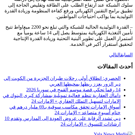
سلوك الشبكة عند ارتفاع الطلب على الطاقة وتقليص الحاجة إلى
تطبيق برامج التقنين الكهربائي ورفع كفاءة المنظومة وزيادة القدرة
التوليدية بما يواكب احتياجات المواطنين.
– القدرة التوليدية الحالية للشبكة والتي تبلغ نحو 2200 ميغاواط تتيح
تأمين التغذية الكهربائية بمتوسط يصل إلى 14 ساعة يومياً مع
استمرار العمل على تطوير البنية التحتية وزيادة القدرة الإنتاجية
لتحقيق استقرار أكبر في الخدمة.
السابق
التالي
أحدث المقالات
الحصري: انطلاق أولى رحلات طيران الجزيرة من الكويت إلى
دير الزور يعزز ربطها بمحيطها العربي
14 رقما تحكي قصة موسم القمح في سوريا 2026
داماك العقارية تنظم فعالية تمويلية بمشاركة كبرى البنوك في
الإمارات لتسهيل التملك العقاري » الإمارات 24
أسواق الإمارات تحقق مكاسب سوقية بـ69 مليار درهم في
ختام أسبوع متصاعد » الإمارات 24
دبي تشدد الرقابة على عروض العودة إلى المدارس وتقدم 10
إرشادات للتسوق » الإمارات 24