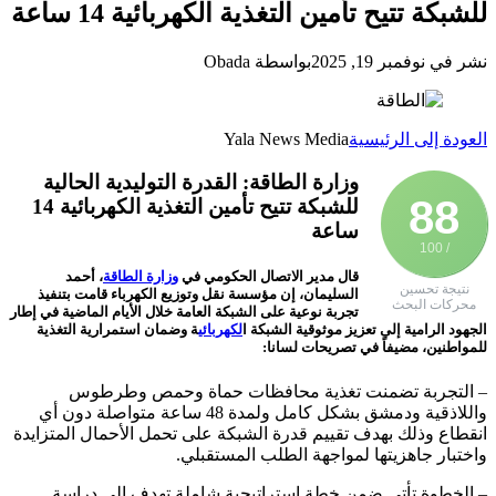
للشبكة تتيح تأمين التغذية الكهربائية 14 ساعة
نشر في نوفمبر 19, 2025
بواسطة Obada
العودة إلى الرئيسية
Yala News Media
وزارة الطاقة: القدرة التوليدية الحالية
88
للشبكة تتيح تأمين التغذية الكهربائية 14
ساعة
/ 100
قال مدير الاتصال الحكومي في
وزارة الطاقة
، أحمد
نتيجة تحسين
السليمان، إن مؤسسة نقل وتوزيع الكهرباء قامت بتنفيذ
محركات البحث
تجربة نوعية على الشبكة العامة خلال الأيام الماضية في إطار
الجهود الرامية إلى تعزيز موثوقية الشبكة ا
لكهربائي
ة وضمان استمرارية التغذية
للمواطنين، مضيفاً في تصريحات لسانا:
– التجربة تضمنت تغذية محافظات حماة وحمص وطرطوس
واللاذقية ودمشق بشكل كامل ولمدة 48 ساعة متواصلة دون أي
انقطاع وذلك بهدف تقييم قدرة الشبكة على تحمل الأحمال المتزايدة
واختبار جاهزيتها لمواجهة الطلب المستقبلي.
– الخطوة تأتي ضمن خطة استراتيجية شاملة تهدف إلى دراسة