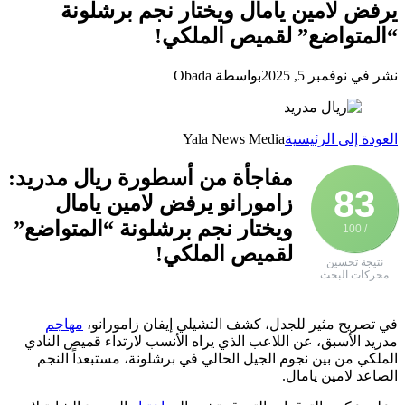
يرفض لامين يامال ويختار نجم برشلونة
“المتواضع” لقميص الملكي!
نشر في نوفمبر 5, 2025
بواسطة Obada
العودة إلى الرئيسية
Yala News Media
مفاجأة من أسطورة ريال مدريد:
83
زامورانو يرفض لامين يامال
ويختار نجم برشلونة “المتواضع”
/ 100
لقميص الملكي!
نتيجة تحسين
محركات البحث
في تصريح مثير للجدل، كشف التشيلي إيفان زامورانو،
مهاجم
مدريد الأسبق، عن اللاعب الذي يراه الأنسب لارتداء قميص النادي
الملكي من بين نجوم الجيل الحالي في برشلونة، مستبعداً النجم
الصاعد لامين يامال.