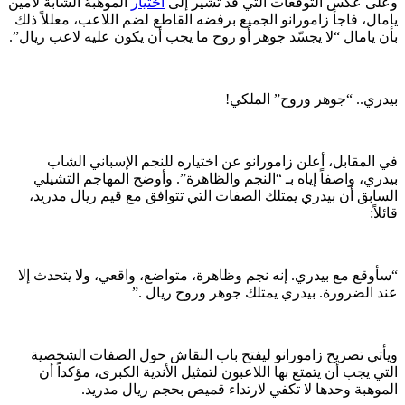
وعلى عكس التوقعات التي قد تشير إلى
اختيار
الموهبة الشابة لامين
يامال، فاجأ زامورانو الجميع برفضه القاطع لضم اللاعب، معللاً ذلك
بأن يامال “لا يجسّد جوهر أو روح ما يجب أن يكون عليه لاعب ريال”.
بيدري.. “جوهر وروح” الملكي!
في المقابل، أعلن زامورانو عن اختياره للنجم الإسباني الشاب
بيدري، واصفاً إياه بـ “النجم والظاهرة”. وأوضح المهاجم التشيلي
السابق أن بيدري يمتلك الصفات التي تتوافق مع قيم ريال مدريد،
قائلاً:
“سأوقع مع بيدري. إنه نجم وظاهرة، متواضع، واقعي، ولا يتحدث إلا
عند الضرورة. بيدري يمتلك جوهر وروح ريال .”
ويأتي تصريح زامورانو ليفتح باب النقاش حول الصفات الشخصية
التي يجب أن يتمتع بها اللاعبون لتمثيل الأندية الكبرى، مؤكداً أن
الموهبة وحدها لا تكفي لارتداء قميص بحجم ريال مدريد.