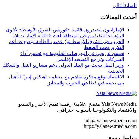
السابق
التالي
أحدث المقالات
الإماراتيون يتصدرون قائمة «فوربس الشرق الأوسط» لأقوى
الرؤساء التنفيذيين في المنطقة لعام 2026 » الإمارات 24
الحرب في الشرق الأوسط تهزّ عصب الطاقة وتضع صناعة
التكرير تحت الضغط
تحسن تدريجي في البورصات الخليجية مع تحسن أداء
الشركات وتراجع التصعيد الإقليمي
وزير النقل يبحث مع البنك الدولي دعم مشاريع النقل والسكك
الحديدية
الاقتصاد توقع مذكرة تفاهم ‏مع منظمة “هيكس إيبر” لتأهيل
بنى تحتية في قطاعي الحبوب والمخابز
Yala News Media منصة إعلامية رقمية تقدم الأخبار والفيديو
والاقتصاد والتكنولوجيا بأسلوب احترافي.
info@yalanewsmedia.com
https://yalanewsmedia.com
روابط مهمة