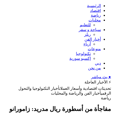
الرئيسية
اقتصاد
رياضة
محليات
للتعليم
سياحة و سفر
ريلز
أخبار الفن
أزياء
منوعات
تكنولوجيا
إكسبو سورية
دبي
من نحن
● بث مباشر
⚡ الأخبار العاجلة
تحديثات اقتصادية وأسعار العملات
أخبار التكنولوجيا والتحول
الرقمي
أخبار الفن والرياضة والمحليات
رياضة
مفاجأة من أسطورة ريال مدريد: زامورانو