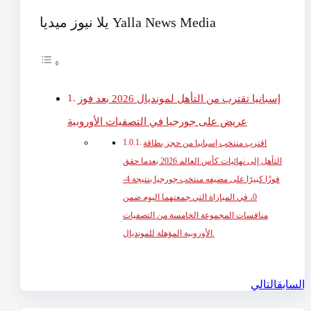
يلا نيوز ميديا Yalla News Media
إسبانيا تقترب من التأهل لمونديال 2026 بعد فوز
عريض على جورجيا في التصفيات الأوروبية
اقترب منتخب إسبانيا من حجز بطاقة
التأهل إلى نهائيات كأس العالم 2026 بعدما حقق
فوزًا كبيرًا على مضيفه منتخب جورجيا بنتيجة 4-
0، في المباراة التي جمعتهما اليوم ضمن
منافسات المجموعة الخامسة من التصفيات
الأوروبية المؤهلة للمونديال.
السابق
التالي