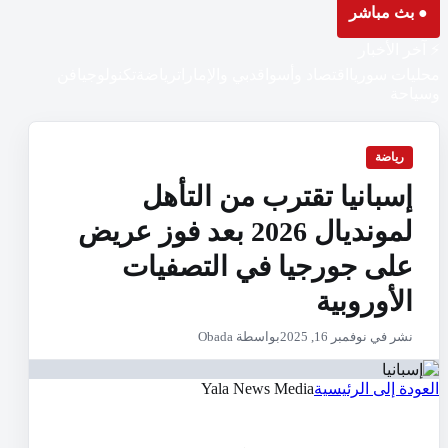
● بث مباشر
⚡ آخر الأخبار
محليات سوريا
اقتصاد وأسواق
دبي والإمارات
رياضة
تكنولوجيا
فن
وسياحة
رياضة
إسبانيا تقترب من التأهل
لمونديال 2026 بعد فوز عريض
على جورجيا في التصفيات
الأوروبية
نشر في نوفمبر 16, 2025
بواسطة Obada
العودة إلى الرئيسية
Yala News Media