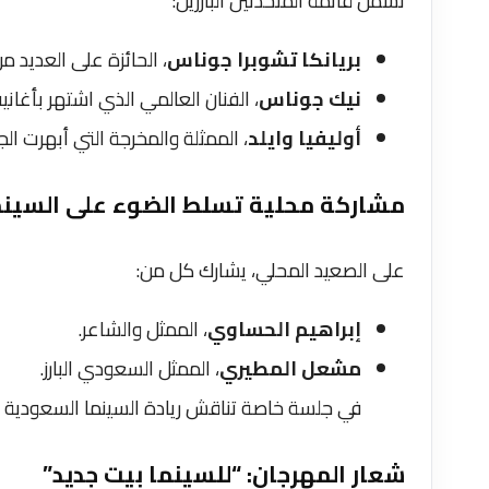
تشمل قائمة المتحدثين البارزين:
بريانكا تشوبرا جوناس
، الحائزة على العديد م
نيك جوناس
، الفنان العالمي الذي اشتهر بأغاني
أوليفيا وايلد
، الممثلة والمخرجة التي أبهرت ال
مشاركة محلية تسلط الضوء على السينم
على الصعيد المحلي، يشارك كل من:
إبراهيم الحساوي
، الممثل والشاعر.
مشعل المطيري
، الممثل السعودي البارز.
في جلسة خاصة تناقش ريادة السينما السعودية و
شعار المهرجان: “للسينما بيت جديد”