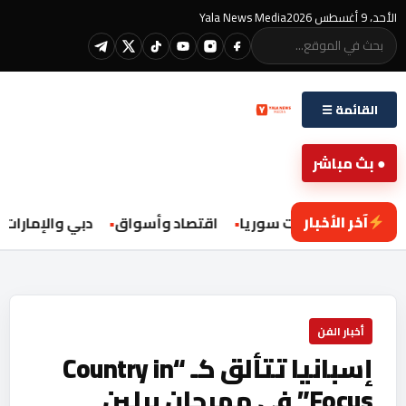
الأحد، 9 أغسطس 2026
Yala News Media
القائمة ☰
● بث مباشر
آخر الأخبار
محليات سوريا
اقتصاد وأسواق
دبي والإمارات
أخبار الفن
إسبانيا تتألق كـ “Country in
Focus” في مهرجان برلين