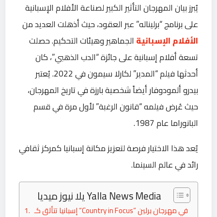
يُبرز بيان المهرجان التأثير الكبير لصناعة الأفلام الإسبانية
على برنامج “برليناله” عبر العقود، حيث أذهلت العديد من
الأفلام الإسبانية
الجماهير وهيئات التحكيم. حصلت
تسعة أفلام إسبانية على جائزة “الدب الذهبي”، كان
أحدثها فيلم “المدير” لكارلا سيمون في 2022. يُعتبر
بيدرو ألمودوفار أيضاً شخصية بارزة في تاريخ المهرجان،
حيث عُرض فيلمه “قانون الرغبة” لأول مرة في قسم
البانوراما عام 1987.
يُعد هذا الاختيار فرصة لتعزيز مكانة إسبانيا كمركز ثقافي
رائد في عالم السينما.
يلا نيوز ميديا Yalla News Media
إسبانيا تتألق كـ “Country in Focus” في مهرجان برلين