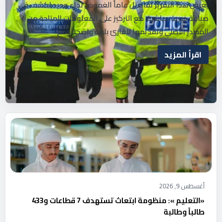
يعرض هذا التقرير تفاصيل عاماً الغموض نداء جديد لكشف في
صياغة خبرية مباشرة، مع التركيز على المعلومات المتاحة من
المصدر الأصلي وتقديمها للقارئ بلغة واضحة ومح
اقرأ المزيد
أغسطس 9, 2026
«التعليم »: منظومة ابتعاث تستهدف 7 قطاعات و433
طالباً وطالبة