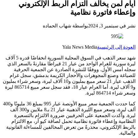
أيام لمن يخالف التزام الربط الإلكتروني
وإعطاء فاتورة نظامية
نشر في سبتمبر 3, 2024
بواسطة شهاب الحماده
العودة إلى الرئيسية
Yala News Media
شهد سعر الذهب في السوق المحلية السورية انخفاضًا قدره 5 آلاف
ليرة سورية للغرام الواحد من عيار 21 قيراطًا مقارنةً بالسعر الذي
سجله أمس الأول. ووفقًا للنشرة الصادرة عن الجمعية الحرفية
للصياغة وصنع المجوهرات والأحجار الكريمة بدمشق، سجل غرام
الذهب عيار 21 سعر مبيع بمليون و10 آلاف ليرة، وسعر شراء بمليون
و9 آلاف ليرة. أما الغرام عيار 18، فقد سجل سعر مبيع 865714 ليرة
وسعر شراء 864714 ليرة.
كما حددت الجمعية سعر مبيع الأونصة عيار 995 بمبلغ 36 مليونًا و400
ألف ليرة، وسعر مبيع الليرة الذهبية عيار 21 بـ8 ملايين و300 ألف
ليرة. وأكدت الجمعية على الحرفيين ضرورة الالتزام بالتسعيرة
النظامية وإعطاء فاتورة نظامية تحمل لصاقة كيو آر، مع الالتزام
بالربط الإلكتروني، محذرةً من تعرض المخالفين للمساءلة القانونية
والمالية.