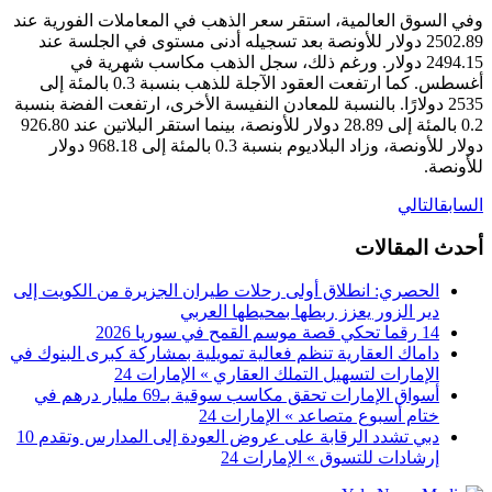
وفي السوق العالمية، استقر سعر الذهب في المعاملات الفورية عند
2502.89 دولار للأونصة بعد تسجيله أدنى مستوى في الجلسة عند
2494.15 دولار. ورغم ذلك، سجل الذهب مكاسب شهرية في
أغسطس. كما ارتفعت العقود الآجلة للذهب بنسبة 0.3 بالمئة إلى
2535 دولارًا. بالنسبة للمعادن النفيسة الأخرى، ارتفعت الفضة بنسبة
0.2 بالمئة إلى 28.89 دولار للأونصة، بينما استقر البلاتين عند 926.80
دولار للأونصة، وزاد البلاديوم بنسبة 0.3 بالمئة إلى 968.18 دولار
للأونصة.
السابق
التالي
أحدث المقالات
الحصري: انطلاق أولى رحلات طيران الجزيرة من الكويت إلى
دير الزور يعزز ربطها بمحيطها العربي
14 رقما تحكي قصة موسم القمح في سوريا 2026
داماك العقارية تنظم فعالية تمويلية بمشاركة كبرى البنوك في
الإمارات لتسهيل التملك العقاري » الإمارات 24
أسواق الإمارات تحقق مكاسب سوقية بـ69 مليار درهم في
ختام أسبوع متصاعد » الإمارات 24
دبي تشدد الرقابة على عروض العودة إلى المدارس وتقدم 10
إرشادات للتسوق » الإمارات 24