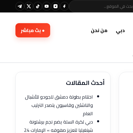
دبي
من نحن
● بث مباشر
أحدث المقالات
اختتام بطولة دمشق للجودو للأشبال
والناشئين وقاسيون يتصدر الترتيب
العام
دبي لكرة السلة يضم نجم برشلونة
شينغيليا لتعزيز صفوفه » الإمارات 24