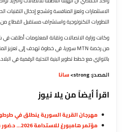
وأكد الحمصي أن الهيئة الناظمة للاتصالات والبريد تو
الاستثمارات وتعزز المنافسة وتشجع إدخال التقنيات ال
التطورات التكنولوجية واستشراف مستقبل القطاع من خلال
وكانت وزارة الاتصالات وتقانة المعلومات أطلقت في ش
من رخصة MTN سوريا، في خطوة تهدف إلى ت
بالتوازي مع خطط تطوير البنية التحتية الرقمية في البلاد.
المصدر: strong>
سانا
اقرأ أيضاً من يلا نيوز
مهرجان القرية السورية ينطلق في طرطو
مؤتمر هامبورغ للاستدامة 2026… حضور سوري فاعل وشراكات نحو إعادة البناء