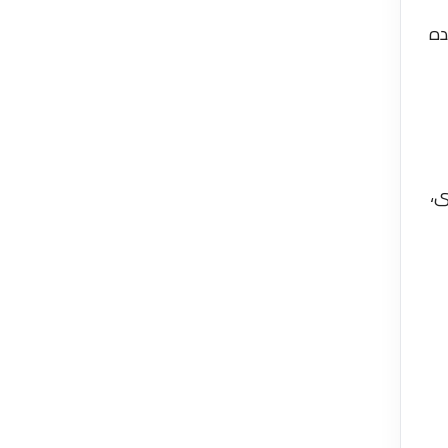
ده
ى،