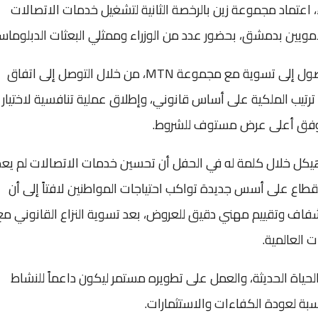
اء، اعتماد مجموعة زين بالرخصة الثانية لتشغيل خدمات الاتصالات
أمويين بدمشق، بحضور عدد من الوزراء وممثلي البعثات الدبلوماسي
وتضمن الحفل عرض مراحل حل العقدة القانونية والوصول إلى تسوية مع مجموعة MTN، من خلال التوصل إلى اتفاق
رتيب الملكية على أساس قانوني، وإطلاق عملية تنافسية لاختيار
ائز وفق أعلى عرض مستوف للشروط.
هيكل خلال كلمة له في الحفل أن تحسين خدمات الاتصالات لم يعد
القطاع على أسس جديدة تواكب احتياجات المواطنين لافتاً إلى أن
اف وتقييم مهني دقيق للعروض، بعد تسوية النزاع القانوني مع
لحياة الحديثة، والعمل على تطويره مستمر ليكون داعماً للنشاط
بة لعودة الكفاءات والاستثمارات.