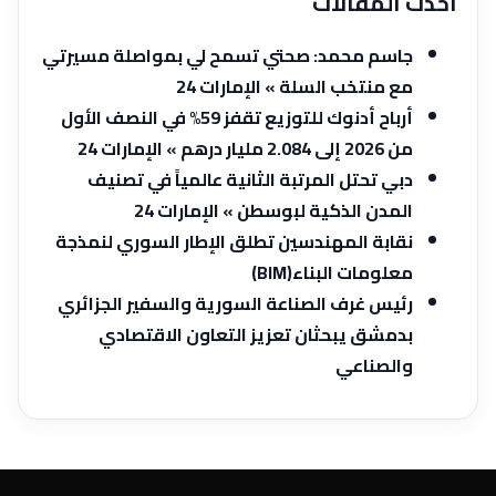
أحدث المقالات
جاسم محمد: صحتي تسمح لي بمواصلة مسيرتي
مع منتخب السلة » الإمارات 24
أرباح أدنوك للتوزيع تقفز 59% في النصف الأول
من 2026 إلى 2.084 مليار درهم » الإمارات 24
دبي تحتل المرتبة الثانية عالمياً في تصنيف
المدن الذكية لبوسطن » الإمارات 24
نقابة المهندسين تطلق الإطار السوري لنمذجة
معلومات البناء‎ ‌‎(BIM)
رئيس غرف الصناعة السورية والسفير الجزائري
بدمشق يبحثان تعزيز ‏التعاون الاقتصادي
والصناعي‎