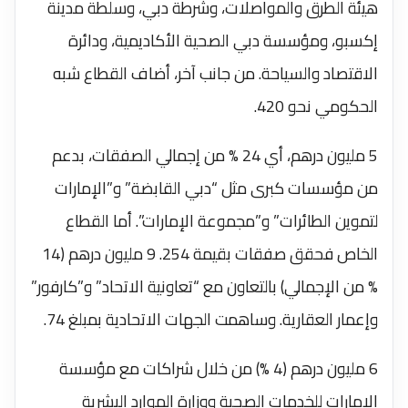
هيئة الطرق والمواصلات، وشرطة دبي، وسلطة مدينة
إكسبو، ومؤسسة دبي الصحية الأكاديمية، ودائرة
الاقتصاد والسياحة. من جانب آخر، أضاف القطاع شبه
الحكومي نحو 420.
5 مليون درهم، أي 24 % من إجمالي الصفقات، بدعم
من مؤسسات كبرى مثل “دبي القابضة” و”الإمارات
لتموين الطائرات” و”مجموعة الإمارات”. أما القطاع
الخاص فحقق صفقات بقيمة 254. 9 مليون درهم (14
% من الإجمالي) بالتعاون مع “تعاونية الاتحاد” و”كارفور”
وإعمار العقارية. وساهمت الجهات الاتحادية بمبلغ 74.
6 مليون درهم (4 %) من خلال شراكات مع مؤسسة
الإمارات للخدمات الصحية ووزارة الموارد البشرية