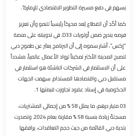
يسهم في دفع مسيرة التطوير الاقتصادي للإمارة”.
كما أكّد أن القطاع يُعد محركاً رئيسياً للنمو وأن تعزيز
فرصه يندرج ضمن أولويات D33. في تدوينته على منصة
“إكس”، أشار سموه إلى أن البرنامج يعبّر عن طموح دبي
لتصبح المدينة الأكثر تمكيناً لرواد الأعمال عالمياً، مشدداً
على أن الاستثمار في الشركات الناشئة هو استثمار في
مستقبل دبي واقتصادها المستدام. سهمت الجهات
الحكومية في إسناد عقود تجاوزت قيمتها 1.
03 مليار درهم، ما يمثل 58 % من إجمالي المشتريات،
مسجلةً زيادة بنسبة 58 % مقارنة بعام 2024. وتصدرت
بلدية دبي القائمة من حيث حجم التعاقدات، يرافقها