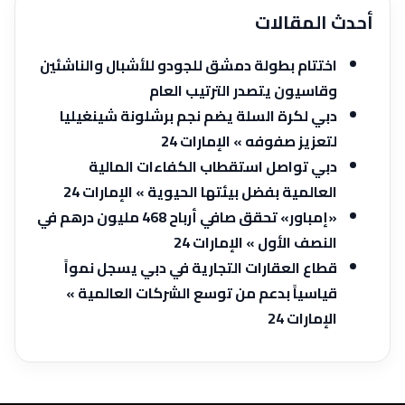
أحدث المقالات
اختتام بطولة دمشق للجودو للأشبال والناشئين
وقاسيون يتصدر الترتيب العام
دبي لكرة السلة يضم نجم برشلونة شينغيليا
لتعزيز صفوفه » الإمارات 24
دبي تواصل استقطاب الكفاءات المالية
العالمية بفضل بيئتها الحيوية » الإمارات 24
«إمباور» تحقق صافي أرباح 468 مليون درهم في
النصف الأول » الإمارات 24
قطاع العقارات التجارية في دبي يسجل نمواً
قياسياً بدعم من توسع الشركات العالمية »
الإمارات 24