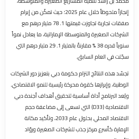
محمد بن راشد لتنمية المشاريع الصغيرة والمتوسطة،
إنجازاً ملحوظاً خلال عام 2025؛ حيث تمكّن من إبرام
صفقات تجارية تجاوزت قيمتها 1. 78 مليار درهم مع
الشركات الصغيرة والمتوسطة الإماراتية، ما يعادل نمواً
سنوياً قدره 38 % مقارنةً بالمليار 1. 29 مليار درهم التي
سجّلت في العام السابق.
تجسّد هذه النتائج التزام حكومة دبي بتعزيز دور الشركات
الوطنية، وإبرازها كقوة محركة رئيسية للنمو الاقتصادي.
ويُعد البرنامج أداة أساسية لتحقيق أهداف أجندة دبي
الاقتصادية (D33) التي تسعى إلى مضاعفة حجم
الاقتصاد المحلي بحلول عام 2033، وتأكيد مكانة
الإمارة كأسرع مركز جذب للشركات الصغيرة وروّاد