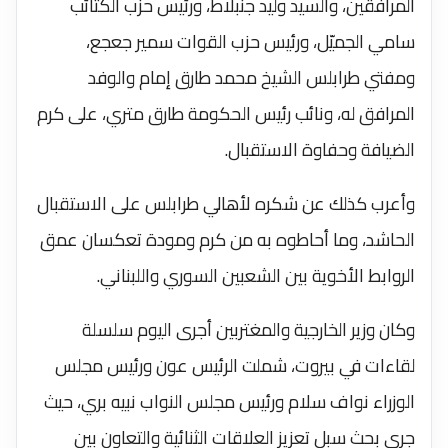
المرافقين، والسيد وليد جنبلاط، ورئيس حزب الكتائب
سامي الجميّل، ورئيس حزب القوات سمير جعجع،
ومفتي طرابلس الشيخ محمد طارق إمام والوفد
المرافق له، ونائب رئيس الحكومة طارق متري، على كرم
الضيافة وحفاوة الاستقبال.
وأعرب كذلك عن شكره لأهالي طرابلس على الاستقبال
الحاشد، وما أحاطوه به من كرم ومودة تعكسان عمق
الروابط الأخوية بين الشعبين السوري واللبناني.
وكان وزير الخارجية والمغتربين أجرى اليوم سلسلة
لقاءات في بيروت، شملت الرئيس عون ورئيس مجلس
الوزراء نواف سلام ورئيس مجلس النواب نبيه بري، حيث
جرى بحث سبل تعزيز العلاقات الثنائية والتعاون بين