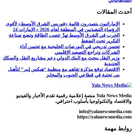
السابق
التالي
أحدث المقالات
الإماراتيون يتصدرون قائمة «فوربس الشرق الأوسط» لأقوى
الرؤساء التنفيذيين في المنطقة لعام 2026 » الإمارات 24
الحرب في الشرق الأوسط تهزّ عصب الطاقة وتضع صناعة
التكرير تحت الضغط
تحسن تدريجي في البورصات الخليجية مع تحسن أداء
الشركات وتراجع التصعيد الإقليمي
وزير النقل يبحث مع البنك الدولي دعم مشاريع النقل والسكك
الحديدية
الاقتصاد توقع مذكرة تفاهم ‏مع منظمة “هيكس إيبر” لتأهيل
بنى تحتية في قطاعي الحبوب والمخابز
Yala News Media منصة إعلامية رقمية تقدم الأخبار والفيديو
والاقتصاد والتكنولوجيا بأسلوب احترافي.
info@yalanewsmedia.com
https://yalanewsmedia.com
روابط مهمة