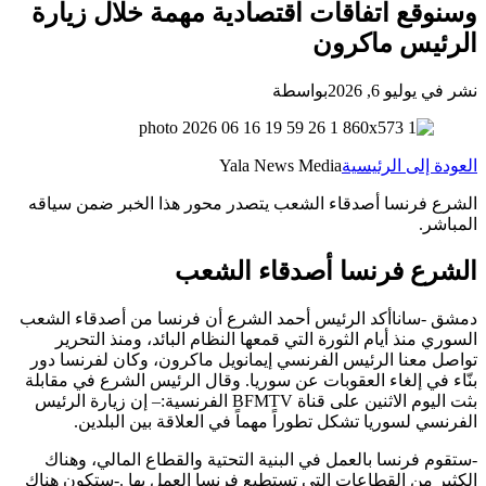
وسنوقع اتفاقات اقتصادية مهمة خلال زيارة
الرئيس ماكرون
نشر في يوليو 6, 2026
بواسطة
العودة إلى الرئيسية
Yala News Media
الشرع فرنسا أصدقاء الشعب يتصدر محور هذا الخبر ضمن سياقه
المباشر.
الشرع فرنسا أصدقاء الشعب
دمشق -ساناأكد الرئيس أحمد الشرع أن فرنسا من أصدقاء الشعب
السوري منذ أيام الثورة التي قمعها النظام البائد، ومنذ التحرير
تواصل معنا الرئيس الفرنسي إيمانويل ماكرون، وكان لفرنسا دور
بنّاء في إلغاء العقوبات عن سوريا. وقال الرئيس الشرع في مقابلة
بثت اليوم الاثنين على قناة BFMTV الفرنسية:– إن زيارة الرئيس
الفرنسي لسوريا تشكل تطوراً ‏مهماً في العلاقة بين البلدين‎.
‎-ستقوم فرنسا بالعمل في البنية التحتية والقطاع ‏المالي، وهناك
الكثير من القطاعات التي تستطيع ‏فرنسا العمل بها‎. ‎-ستكون هناك