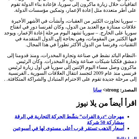
اتفاقيات خلال زيارة ماكرون إلى سوريا، فإعادة بناء الدولة تقوم
على أطر متعددة مثل إعادة الإعمار، وتمكين مؤسسات الدولة.
– سوريا تجاوزت الكثير من العقبات، وأنشأت في ‏الأشهر الأخيرة
علاقات ممتازة مع العديد من الدول، وكان ‏لفرنسا دور في انفتاح
سوريا على الخارج. – سوريا تشهد اليوم مرحلة إعادة الإعمار، ويوجد
فيها الكثير من المقومات، وهي بحاجة إلى الدول المتقدمة في
التقنيات، وفرنسا من الدول الأكثر تطوراً في هذا المجال.
-النظام البائد نشط في صناعة وتجارة ‏المخدرات، ومنذ قدومنا إلى
دمشق فككنا شبكات صناعة ‏وتجارة المخدرات. ‏وكان الرئيس
ماكرون وصل مساء اليوم الإثنين إلى سوريا في أول زيارة لرئيس
فرنسي منذ عام 2009 لتجسد انتقال العلاقات السورية ـ الفرنسية
إلى مرحلة ‌‏جديدة تقوم على الاحترام المتبادل والشراكة المتكافئة. ‏.
المصدر: strong>
سانا
اقرأ أيضاً من يلا نيوز
مهرجان “درة الفرات” ينشّط الحركة التجارية في الرقة
بمشاركة 50 شركة
أسعار الذهب تستقر قرب أعلى مستوى لها في أسبوعين