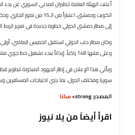
أعلنت الهيئة العامة للطيران المدني السوري عن بدء ال
الكويت ودمشق، اعتباراً من ال
إلى مطار دمشق الدولي خطوة جديدة في تعزيز الربط ال
وكان مطار حلب الدولي استقبل الخميس الماضي، أولى رحل
وعلى متنها 148 راكباً، إيذاناً ببدء تشغيل خط جوي ‌‏‌‏منتظم يربط المدينة بوجهاتها الإقليمية.
‏ويأتي هذا الإعلان في إطار الجهود المبذولة لتطوير ق
‏سوريا ومختلف الدول، بما يلبي احتياجات المسافرين وي
المصدر: strong>
سانا
اقرأ أيضاً من يلا نيوز