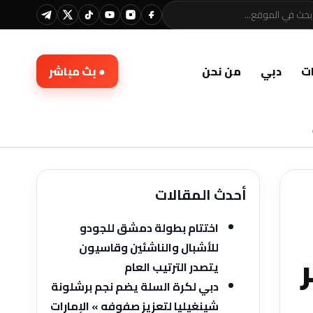
ت
دبي
من نحن
● بث مباشر
أحدث المقالات
اختتام بطولة دمشق للجودو
للأشبال والناشئين وقاسيون
يتصدر الترتيب العام
دبي لكرة السلة يضم نجم برشلونة
شينغيليا لتعزيز صفوفه » الإمارات