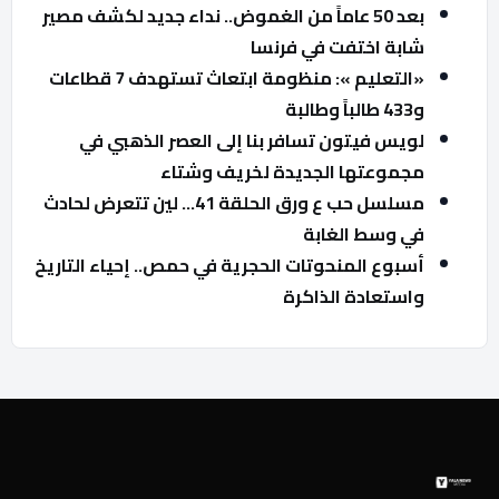
بعد 50 عاماً من الغموض.. نداء جديد لكشف مصير
شابة اختفت في فرنسا
«التعليم »: منظومة ابتعاث تستهدف 7 قطاعات
و433 طالباً وطالبة
لويس فيتون تسافر بنا إلى العصر الذهبي في
مجموعتها الجديدة لخريف وشتاء
مسلسل حب ع ورق الحلقة 41… لين تتعرض لحادث
في وسط الغابة
أسبوع المنحوتات الحجرية في حمص.. إحياء التاريخ
واستعادة الذاكرة