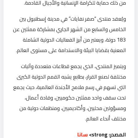
من ذلك حماية للكرامة الإنسانية والأجيال القادمة.
ويُعقد منتدى “صفر نفايات” في مدينة إسطنبول بين
الخامس والسابع من الشهر الجاري بمشاركة ممثلين عن
183 دولة، ويعتبر من أبرز الفعاليات الدولية الشاملة
المعنية بقضايا البيئة والاستدامة على مستوى العالم.
ويتميز المنتدى، الذي يجمع قطاعات متعددة وآليات
مختلفة لصنع القرار، بطابع يشبه القمم الدولية الكبرى
التي تسهم في رسم ملامح الأجندة العالمية، حيث يجمع
تحت سقف واحد ممثلين حكوميين، وقادة أعمال،
ومسؤولين محليين، وأكاديميين، ومنظمات دولية من
مختلف أنحاء العالم.
المصدر: strong>
سانا