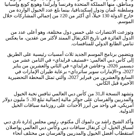
ومناطق، منها المملكة المتحدة وفرنسا وأيرلندا وهونغ كونغ وإسبانيا
وسلطنة عُمان ودول إسكندنافيا، بينما بلغ عدد الخيول الواردة من
خارج الدولة 130 خيلاً، أي أكثر من 20٪ من إجمالي المشاركات خلال
الموسم.
وتوزعت الانتصارات على خمس دول مختلفة، وهو أعلى عدد من
الدول الفائزة في تاريخ الكرنفال الممتد لأكثر من عقدين، ما يعكس
تنامي الطابع الدولي للمنافسات.
ويتضمن برنامج الموسم الجديد ثلاث أمسيات رئيسية على الطريق
إلى كأس دبي العالمي: «فستيف فرايداي» في الثامن عشر من
ديسمبر 2026، و«فاشن فرايداي» في الثاني والعشرين من يناير
2027، و«الإمارات سوبر ساترداي» برعاية طيران الإمارات في
السابع والعشرين من فبراير 2027، والتي تمثل المحطة التحضيرية
الأخيرة قبل الكأس.
وتشهد النسخة الـ31 من كأس دبي العالمي تنافس نخبة الخيول
والمدربين والفرسان على جوائز مالية إجمالية تبلغ 30. 5 مليون دولار
أمريكي، في واحد من أبرز الأحداث على روزنامة سباقات الخيل
الدولية.
وأكد الشيخ راشد بن دلموك آل مكتوم، رئيس مجلس إدارة نادي دبي
لسباق الخيل، أن كرنفال سباقات دبي وكأس دبي العالمي يواصلان
استقطاب أفضل الخيول والمدربين والفرسان من مختلف أنحاء