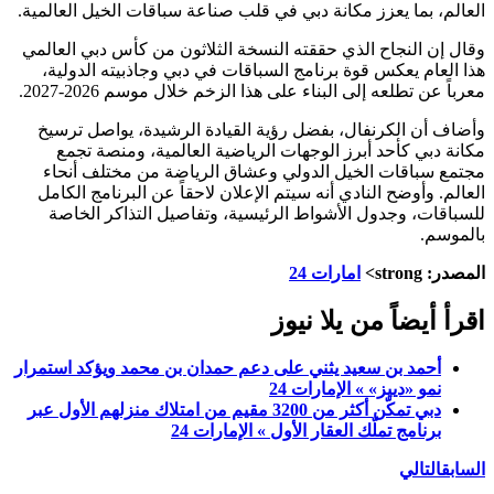
العالم، بما يعزز مكانة دبي في قلب صناعة سباقات الخيل العالمية.
وقال إن النجاح الذي حققته النسخة الثلاثون من كأس دبي العالمي
هذا العام يعكس قوة برنامج السباقات في دبي وجاذبيته الدولية،
معرباً عن تطلعه إلى البناء على هذا الزخم خلال موسم 2026-2027.
وأضاف أن الكرنفال، بفضل رؤية القيادة الرشيدة، يواصل ترسيخ
مكانة دبي كأحد أبرز الوجهات الرياضية العالمية، ومنصة تجمع
مجتمع سباقات الخيل الدولي وعشاق الرياضة من مختلف أنحاء
العالم. وأوضح النادي أنه سيتم الإعلان لاحقاً عن البرنامج الكامل
للسباقات، وجدول الأشواط الرئيسية، وتفاصيل التذاكر الخاصة
بالموسم.
المصدر: strong>
امارات 24
اقرأ أيضاً من يلا نيوز
أحمد بن سعيد يثني على دعم حمدان بن محمد ويؤكد استمرار
نمو «دييز» » الإمارات 24
دبي تمكّن أكثر من 3200 مقيم من امتلاك منزلهم الأول عبر
برنامج تملّك العقار الأول » الإمارات 24
السابق
التالي