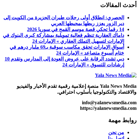
أحدث المقالات
الحصري: انطلاق أولى رحلات طيران الجزيرة من الكويت إلى
دير الزور يعزز ربطها بمحيطها العربي
14 رقما تحكي قصة موسم القمح في سوريا 2026
داماك العقارية تنظم فعالية تمويلية بمشاركة كبرى البنوك في
الإمارات لتسهيل التملك العقاري » الإمارات 24
أسواق الإمارات تحقق مكاسب سوقية بـ69 مليار درهم في
ختام أسبوع متصاعد » الإمارات 24
دبي تشدد الرقابة على عروض العودة إلى المدارس وتقدم 10
إرشادات للتسوق » الإمارات 24
Yala News Media منصة إعلامية رقمية تقدم الأخبار والفيديو
والاقتصاد والتكنولوجيا بأسلوب احترافي.
info@yalanewsmedia.com
https://yalanewsmedia.com
روابط مهمة
من نحن
اتصل بنا