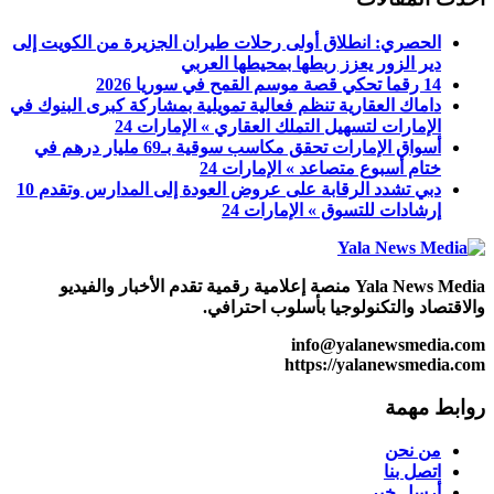
الحصري: انطلاق أولى رحلات طيران الجزيرة من الكويت إلى
دير الزور يعزز ربطها بمحيطها العربي
14 رقما تحكي قصة موسم القمح في سوريا 2026
داماك العقارية تنظم فعالية تمويلية بمشاركة كبرى البنوك في
الإمارات لتسهيل التملك العقاري » الإمارات 24
أسواق الإمارات تحقق مكاسب سوقية بـ69 مليار درهم في
ختام أسبوع متصاعد » الإمارات 24
دبي تشدد الرقابة على عروض العودة إلى المدارس وتقدم 10
إرشادات للتسوق » الإمارات 24
Yala News Media منصة إعلامية رقمية تقدم الأخبار والفيديو
والاقتصاد والتكنولوجيا بأسلوب احترافي.
info@yalanewsmedia.com
https://yalanewsmedia.com
روابط مهمة
من نحن
اتصل بنا
أرسل خبر