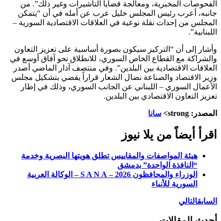
الفحوصات المخبرية، ومعالجة قضايا التأشيرات وغير ذلك”. من
جانبه، أعرب رئيس المجلس خليل عرب عن أمله في أن “يتمكن
المجلس من إحداث نقلة نوعية في العلاقات الاقتصادية السورية –
اللبنانية”.
وأشار إلى أن “التركيز سيكون بصورة أساسية على تعزيز التعاون
والشراكة مع القطاع الخاص السوري، للانطلاق نحو آفاق أوسع في
العلاقات الاقتصادية بين البلدين”. وفي منتصف آذار الماضي أصدر
وزير الاقتصاد والصناعة نضال الشعار قراراً يقضي بتشكيل مجلس
الأعمال السوري – اللبناني عن الجانب السوري، وذلك في إطار
تعزيز التعاون الاقتصادي بين البلدين.
المصدر: strong>
سانا
اقرأ أيضاً من يلا نيوز
هيئة المواصفات والمقاييس تطلق هويتها البصرية وخدمة
“النافذة الواحدة” بدمشق
الوزراء والمحافظون 2026 – S A N A – الوكالة العربية
السورية للأنباء
السابق
التالي
أحدث المقالات