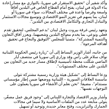
وأكد شقير أن “تحقيق الاستقرار في سوريا، بالتوازي مع مسار إعادة
بناء الدولة في لبنان، يفتح أمام القطاع الخاص في البلدين آفاقاً
واسعة وفرصاً واعدة في مختلف المجالات، سواء في سوريا أو
لبنان، بما يسهم في تعزيز النمو الاقتصادي وتوسيع مجالات الاستثمار
والتبادل التجاري والتكامل الاقتصادي بين البلدين”.
وتعهد رئيس غرفة بيروت وجبل لبنان “بدعم المجلس، لتحقيق تقدم
فعلي ونوعي، بما يخدم مصالح البلدين وشعبيهما، ويعزز آفاق التعاون
والتنمية المشتركة”، متمنياً للمجلس “التوفيق والنجاح في تحقيق
أهدافه المرجوة”.
من جانبه، أشار الوزير البساط إلى أن “زيارة رئيس الحكومة اللبنانية
نواف سلام على رأس وفد وزاري إلى سوريا في منتصف أيار
الماضي شكّلت محطة تأسيسية لإطلاق مسار جديد من التعاون بين
البلدين على مختلف المستويات”.
ودعا البساط إلى “تشكيل هيئة وزارية رسمية مشتركة تتولى
مأسسة العلاقات السورية – اللبنانية ووضعها ضمن إطار مؤسساتي
مستدام”، مضيفاً: “نحن نعلم أن الأشقاء في سوريا يعملون على
التوجهات نفسها”.
وأشار وزير الاقتصاد والتجارة اللبناني إلى “وجود فريق عمل مصغّر،
يتولى متابعة عدد من الملفات الأساسية ولا سيما في مجالات
الجمارك والترانزيت، وفتح معابر جديدة، وتوحيد أو تسهيل