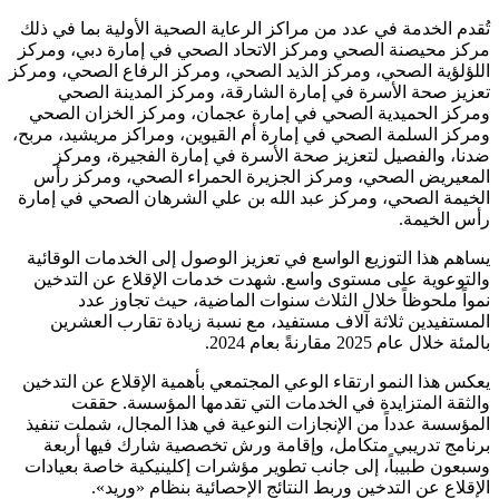
تُقدم الخدمة في عدد من مراكز الرعاية الصحية الأولية بما في ذلك
مركز محيصنة الصحي ومركز الاتحاد الصحي في إمارة دبي، ومركز
اللؤلؤية الصحي، ومركز الذيد الصحي، ومركز الرفاع الصحي، ومركز
تعزيز صحة الأسرة في إمارة الشارقة، ومركز المدينة الصحي
ومركز الحميدية الصحي في إمارة عجمان، ومركز الخزان الصحي
ومركز السلمة الصحي في إمارة أم القيوين، ومراكز مريشيد، مربح،
ضدنا، والفصيل لتعزيز صحة الأسرة في إمارة الفجيرة، ومركز
المعيريض الصحي، ومركز الجزيرة الحمراء الصحي، ومركز رأس
الخيمة الصحي، ومركز عبد الله بن علي الشرهان الصحي في إمارة
رأس الخيمة.
يساهم هذا التوزيع الواسع في تعزيز الوصول إلى الخدمات الوقائية
والتوعوية على مستوى واسع. شهدت خدمات الإقلاع عن التدخين
نمواً ملحوظاً خلال الثلاث سنوات الماضية، حيث تجاوز عدد
المستفيدين ثلاثة آلاف مستفيد، مع نسبة زيادة تقارب العشرين
بالمئة خلال عام 2025 مقارنةً بعام 2024.
يعكس هذا النمو ارتقاء الوعي المجتمعي بأهمية الإقلاع عن التدخين
والثقة المتزايدة في الخدمات التي تقدمها المؤسسة. حققت
المؤسسة عدداً من الإنجازات النوعية في هذا المجال، شملت تنفيذ
برنامج تدريبي متكامل، وإقامة ورش تخصصية شارك فيها أربعة
وسبعون طبيباً، إلى جانب تطوير مؤشرات إكلينيكية خاصة بعيادات
الإقلاع عن التدخين وربط النتائج الإحصائية بنظام «وريد».