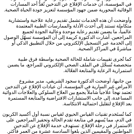
في المؤسسة، أن خدمات الإقلاع عن التدخين تُعَدُّ أحد المسارات
الوقائية المحورية ضمن جهود المؤسسة لتعزيز جودة الحياة الصحية.
وأوضحت أن هذه الخدمات تشمل تقديم رعاية علاجية واستشارية
متكاملة تستند إلى أحدث الأدلة والممارسات الطبية المعتمدة
عالمياً، ما يضمن تقديم رعاية موحدة وعالية الجودة لجميع
المراجعين. أشارت الدكتورة كريمة إلى أن المؤسسة تسهّل الوصول
إلى الخدمة عبر التسجيل الإلكتروني من خلال التطبيق الذكي أو
مباشرةً في المراكز الصحية.
كما تُجرى تقييمات شاملة للحالة الصحية بواسطة فرق طبية
متخصصة تُسجَّل في الملف الصحي الإلكتروني للمراجع، ما يضمن
استمرارية الرعاية والمتابعة الفعّالة.
من جانبها، أوضحت الدكتورة سجود الشريفي، مدير مشروع
الأمراض غير السارية في المؤسسة، أن عيادات الإقلاع عن التدخين
تعتمد نهجاً علاجياً شاملاً يجمع بين العلاج السلوكي والعلاجات الدوائية
المساعدة، إلى جانب الاستشارات الافتراضية والمتابعة المستمرة
بعد الإقلاع لتقليل احتمالية الانتكاسة.
كما تُستَخدم تقنيات القياس الحيوي لقياس نسبة أول أكسيد الكربون
في الدم، مما يُسهم في متابعة تقدم الحالة وتحفيز المراجعين على
الاستمرار في رحلة الإقلاع. تستهدف خدمة الإقلاع عن التدخين
المواطنين والمقيمين الذين بلغوا السادسة عشرة من العمر فأكثر.