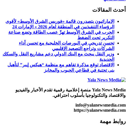
أحدث المقالات
الإماراتيون يتصدرون قائمة «فوربس الشرق الأوسط» لأقوى
الرؤساء التنفيذيين في المنطقة لعام 2026 » الإمارات 24
الحرب في الشرق الأوسط تهزّ عصب الطاقة وتضع صناعة
التكرير تحت الضغط
تحسن تدريجي في البورصات الخليجية مع تحسن أداء
الشركات وتراجع التصعيد الإقليمي
وزير النقل يبحث مع البنك الدولي دعم مشاريع النقل والسكك
الحديدية
الاقتصاد توقع مذكرة تفاهم ‏مع منظمة “هيكس إيبر” لتأهيل
بنى تحتية في قطاعي الحبوب والمخابز
Yala News Media منصة إعلامية رقمية تقدم الأخبار والفيديو
والاقتصاد والتكنولوجيا بأسلوب احترافي.
info@yalanewsmedia.com
https://yalanewsmedia.com
روابط مهمة