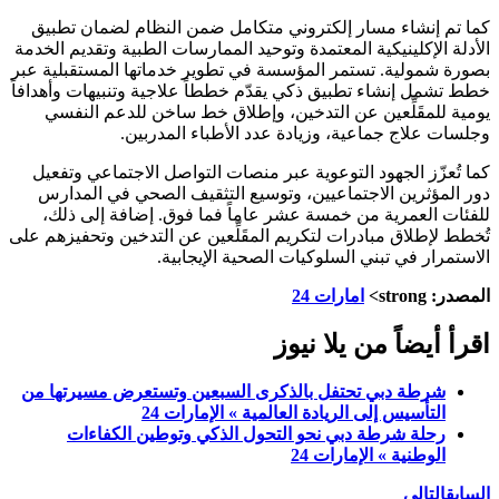
كما تم إنشاء مسار إلكتروني متكامل ضمن النظام لضمان تطبيق
الأدلة الإكلينيكية المعتمدة وتوحيد الممارسات الطبية وتقديم الخدمة
بصورة شمولية. تستمر المؤسسة في تطوير خدماتها المستقبلية عبر
خطط تشمل إنشاء تطبيق ذكي يقدّم خططاً علاجية وتنبيهات وأهدافاً
يومية للمقَلِّعين عن التدخين، وإطلاق خط ساخن للدعم النفسي
وجلسات علاج جماعية، وزيادة عدد الأطباء المدربين.
كما تُعزّز الجهود التوعوية عبر منصات التواصل الاجتماعي وتفعيل
دور المؤثرين الاجتماعيين، وتوسيع التثقيف الصحي في المدارس
للفئات العمرية من خمسة عشر عاماً فما فوق. إضافة إلى ذلك،
تُخطط لإطلاق مبادرات لتكريم المقَلِّعين عن التدخين وتحفيزهم على
الاستمرار في تبني السلوكيات الصحية الإيجابية.
المصدر: strong>
امارات 24
اقرأ أيضاً من يلا نيوز
شرطة دبي تحتفل بالذكرى السبعين وتستعرض مسيرتها من
التأسيس إلى الريادة العالمية » الإمارات 24
رحلة شرطة دبي نحو التحول الذكي وتوطين الكفاءات
الوطنية » الإمارات 24
السابق
التالي