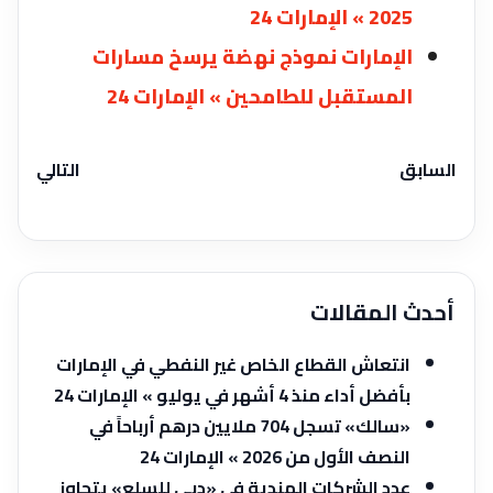
2025 » الإمارات 24
الإمارات نموذج نهضة يرسخ مسارات
المستقبل للطامحين » الإمارات 24
السابق
التالي
أحدث المقالات
انتعاش القطاع الخاص غير النفطي في الإمارات
بأفضل أداء منذ 4 أشهر في يوليو » الإمارات 24
«سالك» تسجل 704 ملايين درهم أرباحاً في
النصف الأول من 2026 » الإمارات 24
عدد الشركات الهندية في «دبي للسلع» يتجاوز