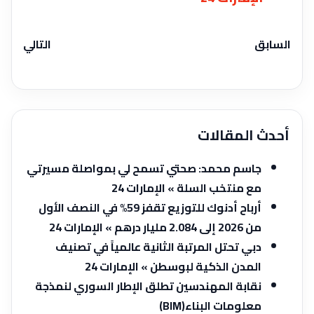
السابق
التالي
أحدث المقالات
جاسم محمد: صحتي تسمح لي بمواصلة مسيرتي
مع منتخب السلة » الإمارات 24
أرباح أدنوك للتوزيع تقفز 59% في النصف الأول
من 2026 إلى 2.084 مليار درهم » الإمارات 24
دبي تحتل المرتبة الثانية عالمياً في تصنيف
المدن الذكية لبوسطن » الإمارات 24
نقابة المهندسين تطلق الإطار السوري لنمذجة
معلومات البناء‎ ‌‎(BIM)