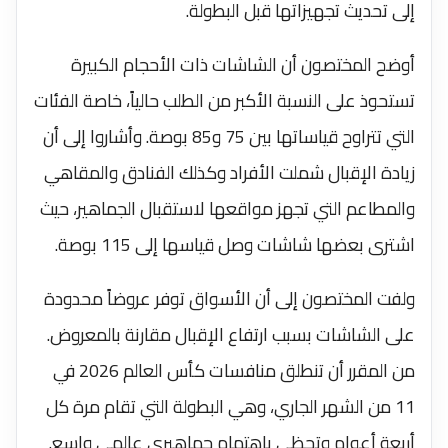
إلى تحديث تجهيزاتها قبل البطولة.
أوضح المختصون أن الشاشات ذات الأحجام الكبيرة
تستحوذ على النسبة الأكبر من الطلب حالياً، خاصة الفئات
التي تتراوح قياساتها بين 75 و85 بوصة. وأشاروا إلى أن
زيادة الإقبال شملت الأفراد وكذلك الفنادق والمقاهي
والمطاعم التي تجهز مواقعها لاستقبال الجماهير، حيث
اشترى بعضها شاشات وصل قياسها إلى 115 بوصة.
ولفت المختصون إلى أن الأسواق توفر عروضاً محدودة
على الشاشات بسبب ارتفاع الإقبال مقارنة بالمعروض.
من المقرر أن تنطلق منافسات كأس العالم 2026 في
11 من الشهر الجاري، وهي البطولة التي تقام مرة كل
أربعة أعوام وتحظى باهتمام جماهيري عالمي واسع.