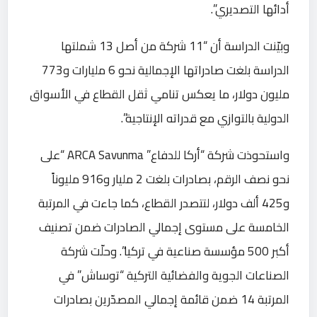
أدائها التصديري”.
وبيّنت الدراسة أن “11 شركة من أصل 13 شملتها
الدراسة بلغت صادراتها الإجمالية نحو 6 مليارات و773
مليون دولار، ما يعكس تنامي ثقل القطاع في الأسواق
الدولية بالتوازي مع قدراته الإنتاجية”.
واستحوذت شركة “أركا للدفاع” ARCA Savunma “على
نحو نصف الرقم، بصادرات بلغت 2 مليار و916 مليوناً
و425 ألف دولار، لتتصدر القطاع، كما جاءت في المرتبة
الخامسة على مستوى إجمالي الصادرات ضمن تصنيف
أكبر 500 مؤسسة صناعية في تركيا”. وحلّت شركة
الصناعات الجوية والفضائية التركية “توساش” في
المرتبة 14 ضمن قائمة إجمالي المصدّرين بصادرات