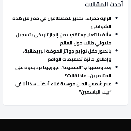
أحدث المقالات
الراية حمراء.. تحذير للمصطافين في مصر من هذه
الشواطئ
«ألف للتعليم» تقترب من إنجاز تاريخي بتسجيل
مليوني طالب حول العالم
بالصور حفل توزيع جوائز الموضة البريطانية،
وإطلاق جائزة تصميمات الواقع
بعد وصفها ب”السمينة”…جورجينا ترد بقوة على
المتنمرين…ماذا قالت؟
عبير شمس الدين موهبة غناء أيضاً… هذا أنا في
“بيت الياسمين”