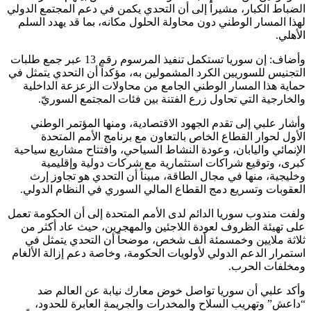
الضباط الكبار، مشيراً إلى أن التحدي يكمن في دعم المجتمع الدولي
لهذا المسار الوطني دون محاولة الحلول مكانه، بما قد يهدد السلم
الأهلي.
وأضاف: إن سوريا تستكمل تنفيذ المرسوم رقم 13 عبر جمع طلبات
التجنيس للسوريين الكرد المشمولين به، مؤكداً أن التحدي يتمثل في
حماية هذا المسار الوطني الجامع من محاولات الزعزعة الداخلية
والخارجية التي تحاول زرع الفتنة بين فئات المجتمع السوريّ.
وأشار علبي إلى تقدم الجهود الاقتصادية، ومنها المؤتمر الوطني
الأول لحوار القطاع الخاص بالتعاون مع برنامج الأمم المتحدة
الإنمائي واليابان، وعودة النشاط السياحي، وافتتاح مشاريع سياحية
كبرى، وتوقيع شراكات استثمارية مع شركات دولية وإقليمية
وخليجية، منها في مجال الطاقة، مبيناً أن التحدي هو تجاوز إرث
العقوبات وتسريع دمج القطاع المالي السوري في النظام الدولي.
ولفت مندوب سوريا الدائم لدى الأمم المتحدة ‏إلى أن الحكومة تعمل
على تهيئة الظروف لعودة اللاجئين والمهجرين، حيث عاد أكثر من
ثلاثة ملايين وخمسمئة ألف شخص، موضحاً أن التحدي يتمثل في
استمرار الدعم الدولي لأولويات الحكومة، وخاصة دعم إزالة الألغام
ومخلفات الحرب.
وأكد علبي أن سوريا تواصل خوض معارك نيابة عن العالم ضد
“داعش” وتهريب السلاح والمخدرات والجريمة العابرة للحدود،