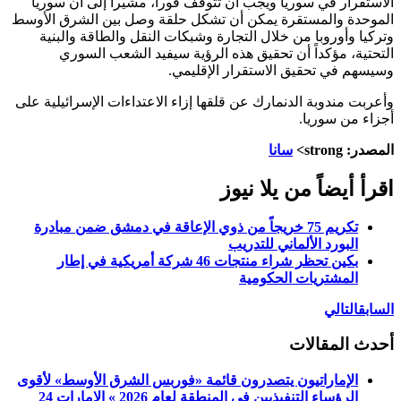
الاستقرار في سوريا ويجب أن تتوقف فوراً، مشيراً إلى أن سوريا
الموحدة والمستقرة يمكن أن تشكل حلقة وصل بين الشرق الأوسط
وتركيا وأوروبا من خلال التجارة وشبكات النقل والطاقة والبنية
التحتية، مؤكداً أن تحقيق هذه الرؤية سيفيد الشعب السوري
وسيسهم في تحقيق الاستقرار الإقليمي.
وأعربت مندوبة الدنمارك عن قلقها إزاء الاعتداءات الإسرائيلية على
أجزاء من سوريا.
المصدر: strong>
سانا
اقرأ أيضاً من يلا نيوز
تكريم 75 خريجاً من ذوي الإعاقة في دمشق ضمن مبادرة
البورد الألماني للتدريب
بكين تحظر شراء منتجات 46 شركة أمريكية في إطار
المشتريات الحكومية
السابق
التالي
أحدث المقالات
الإماراتيون يتصدرون قائمة «فوربس الشرق الأوسط» لأقوى
الرؤساء التنفيذيين في المنطقة لعام 2026 » الإمارات 24