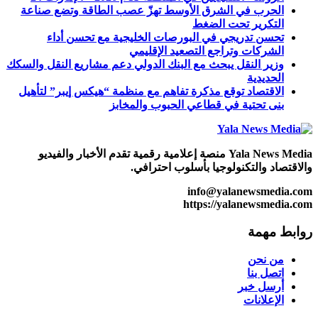
الحرب في الشرق الأوسط تهزّ عصب الطاقة وتضع صناعة
التكرير تحت الضغط
تحسن تدريجي في البورصات الخليجية مع تحسن أداء
الشركات وتراجع التصعيد الإقليمي
وزير النقل يبحث مع البنك الدولي دعم مشاريع النقل والسكك
الحديدية
الاقتصاد توقع مذكرة تفاهم ‏مع منظمة “هيكس إيبر” لتأهيل
بنى تحتية في قطاعي الحبوب والمخابز
Yala News Media منصة إعلامية رقمية تقدم الأخبار والفيديو
والاقتصاد والتكنولوجيا بأسلوب احترافي.
info@yalanewsmedia.com
https://yalanewsmedia.com
روابط مهمة
من نحن
اتصل بنا
أرسل خبر
الإعلانات