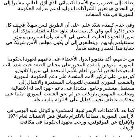
إضافة إلى خطر برنامج الأسد الكيميائي الذي أرّق العالم، مشيراً إلى
أن التحدي هو تعزيز الشراكات الدولية لدعم قدرات الحكومة
السورية في هذه الملفات.
وفي ختام كلمته، شدّد علبي على أن الطريق ليس سهلاً، فخلف كل
حجر ذاكرة ألم، وفي كل بيت يعاد بناؤه حكاية فقدان، مؤكداً أن
سوريا الجديدة اختارت المضي إلى الأمام، وأن السوريين يبنون
مستقبلهم بأيديهم، ويتطلعون إلى أن يكون مجلس الأمن شريكاً في
حماية هذا المسار ودفعه قدماً.
من جانبهم، أكد مندوبو الدول الأعضاء على دعمهم لجهود الحكومة
السورية، منوهين بالتقدم المحرز على مختلف الصعد حيث شدد نائب
المبعوث الخاص للأمين العام للأمم المتحدة إلى سوريا كلاوديو
كوردوني على تركيز الأمم المتحدة على دعم الحكومة السورية
والشعب السوري للتصدي للتحديات المستمرة والانتقال إلى
مستقبل مستقر وجامع، مشدداً على دعم جهود العدالة الانتقالية
ومحاسبة المتهمين بارتكاب جرائم بحق الشعب السوري، مثنياً على
محاكمة عاطف نجيب كدليل على الالتزام بالمساءلة.
كما ندد بالاعتداءات الإسرائيلية المستمرة والتوغل شبه اليومي في
الأراضي السورية، مطالباً بالالتزام باتفاق فض الاشتباك لعام 1974
والإفراج عن الموقوفين، ورحب بجهود الحكومة في مكافحة
الإرهاب.