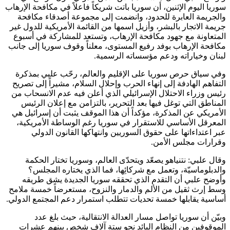
سوريا اليوم الإثنين، أن سوريا باتت شريكاً فاعلاً في مكافحة الإرهاب
والجريمة العابرة للحدود، وانضمت إلى مجموعة أصدقاء مكافحة
جريمة الاتجار بالبشر، وأزيل اسمها من القائمة الأمريكية للدول غير
المتعاونة مع جهود مكافحة الإرهاب، وتستعد للمشاركة في أسبوع
مكافحة الإرهاب بوفد رفيع المستوى، معلناً وقوف سوريا إلى جانب
لبنان وخياراته ودعم مؤسساته الرسمية.
وفي سياق حرص سوريا على الإقليم والعالم، رحّب علبي بمذكرة
التفاهم الهادفة إلى إنهاء الحرب وإحلال السلام، مشيراً إلى تصريح
رئيس وزراء الاحتلال الإسرائيلي الذي أعلن فيه عدم الانسحاب من
المناطق التي توغل فيها بعد التحرير، بالتزامن مع إعلان الرئيس
الأمريكي عن المذكرة، مؤكداً أن هذا الموقف يثبت أن إسرائيل هي
المعرقل الأساسي للاستقرار في سوريا رغم الوساطة الأمريكية،
عبر اعتداءاتها على حقوق السوريين وانتهاكها القانون الدولي
وقرارات مجلس الأمن.
وقال علبي: نتنياهو يصعّد ويتحدّى العالم، وسوريا تختار الحكمة
والدبلوماسيّة، وتعمل مع شركائِها، فما الذي يختاره المجلس؟
وأوضح علبي أن التقدم الذي تحققه سوريا الجديدة يشق طريقه
وسط إرث ثقيل من الألم والدمار والنزوح، مستعرضاً خمسة ملامح
أساسية يقابلها خمسة تحديات تتطلب استمرار دعم المجتمع الدولي.
وبيّن أن سوريا تواصل مسار العدالة الانتقالية، حيث بلغ عدد
الموقوفين من النظام البائد نحو ستة آلاف شخص بينهم عشرات