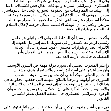
وفي السياق، أعرب المندوب البريطاني عن قلقه من النشاط
العسكري الإسرائيلي المتزايد وانتهاكات اتفاق فض الاشتباك، داعياً
إلى استئناف المفاوضات مع الحكومة السورية لإيجاد حل دبلوماسي،
مجدداً الموقف الثابت بالاعتراف بأن الجولان أرض سورية محتلة،
مؤكداً استمرار دعم مساعي الحكومة لتحقيق الاستقرار وبناء بلد
مزدهر، ولافتاً إلى أن التهدئة الإقليمية تشكل فرصة لإحلال السلام
لصالح جميع بلدان المنطقة.
وأكدت مندوبة روسيا أن النشاط العدواني الإسرائيلي هو عامل
رئيسي لزعزعة الاستقرار في سوريا، داعية إسرائيل للعودة إلى
الالتزام الصارم بقرارات مجلس الأمن، مشيرة إلى أن الحالة
الإنسانية لم تتحسن بسبب النقص المزمن في التمويل وأن
الفيضانات فاقمت الأزمة الغذائية.
واعتبر المندوب الصيني أن سوريا دولة مهمة في الشرق الأوسط،
وأن مساعدتها على استعادة السلام والاستقرار هدف مشترك
للمجتمع الدولي، مؤكداً على أن تحسين سبل معيشة الشعب
السوري هو أولوية، ومرحباً بالنتائج المهمة التي حققتها الحكومة في
هذا الإطار، داعياً في الوقت ذاته إلى توسيع المساعدات الإنسانية
والإنمائية، ومجدداً التأكيد على أن الجولان أرض سورية محتلة وأن
الوجود الإسرائيلي العسكري في منطقة الفصل يفتقر للأساس
القانوني.
في حين، أشار مندوب تركيا إلى أن الاعتداءات الإسرائيلية تؤثر على