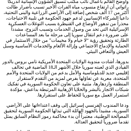
وأوضح القائم بأعمال نائب مكتب تنسيق الشؤون الإنسانية أندريكا
راتواتي أن ارتفاع منسوب مياه الفرات الأخير تسبب بأضرار طالت
أكثر من 17 ألف شخص إضافة إلى الأراضي الزراعية والبنى التحتية،
داعياً الشركاء الإنسانيين لدعم جهود الحكومة في تلبية الاحتياجات،
محذراً من تدهور الأوضاع في القنيطرة بسبب التوغلات العسكرية
الإسرائيلية التي تحد من وصول الخدمات وتسبب النزوح، مشدداً
على ضرورة دعم انتقال سوريا إلى مرحلة ما بعد المساعدات
الطارئة وتحقيق رؤية “لا خيام ولا مخيمات” من خلال الاستثمار في
الحماية والإدماج الاجتماعي وإزالة الألغام والخدمات الأساسية وسبل
العيش والتعافي البيئي.
بدورها، أشادت مندوبة الولايات المتحدة الأمريكية تامي بروس بالدور
القيادي الذي لعبته سوريا خلال الأشهر الـ18 الماضية في تحالف
إقليمي جديد للدبلوماسية والأمل بدعم من الولايات المتحدة والأمم
المتحدة، معربة عن تفاؤلها بفرص لمزيد من التقدم لاستقرار
المنطقة وازدهارها، مثنية على تعاون الحكومة السورية في تفكيك
شبكات الاتجار بالبشر والخلايا الإرهابية المرتبطة بداعش، مؤكدة
استمرار العمل مع سوريا للحفاظ على استقرارها.
ودعا المندوب الفرنسي إسرائيل إلى وقف اعتداءاتها على الأراضي
السورية، مشيداً بالجهود الهائلة التي تبذلها الحكومة السورية لتحقيق
المصالحة الوطنية، معتبراً أن بدء محاكمة رموز النظام السابق يمثل
تقدماً ضرورياً لتحقيق العدالة.