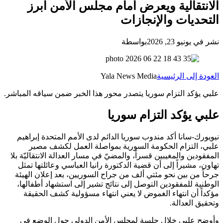
الانتقالية ويعرض أمام مجلس الأمن أبرز
التحديات والإنجازات
نشر في يونيو 23, 2026
بواسطة
العودة إلى الرئيسية
Yala News Media
علبي يؤكد التزام سوريا يتصدر محور هذا الخبر ضمن سياقه المباشر.
علبي يؤكد التزام سوريا
نيويورك-سانا أكد مندوب سوريا الدائم لدى الأمم المتحدة إبراهيم
علبي، التزام الحكومة السورية بمواصلة العمل لكشف مصير
المفقودين والمغيبين قسراً، ‏والمضيّ في مسار العدالة الانتقاليّة بلا
تهاون، مشيراً إلى أن قضية الدكتورة رانيا العباسي وعائلتها تمثل
جرحاً من بين نحو مئتي ألف من جراح السوريين، بعد إعلان الهيئة
الوطنية للمفقودين التوصل إلى نتائج تشير إلى استشهاد أطفالها،
مؤكداً أن انتهاء الغموض لا يعني انتهاء مسؤولية كشف الحقيقة
وتحقيق العدالة.
وأوضح علبي خلال جلسة لمجلس الأمن الدولي حول الوضع في