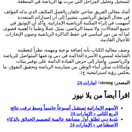
لتسجيل وتحليل المراحل التي مرت بها الرياضة في المنطقة.
أشاد معالي الفريق ضاحي خلفان بالعمل المكثف الذي بذله المؤلف
في مجال التوثيق الرياضي، مشيراً إلى أن إصداراته المتعددة
أسهمت في إثراء المكتبة الرياضية الإماراتية. وأكد أن التوثيق في
جميع المجالات، ولا سيما الرياضي، يمثل عملاً وطنياً ذا أهمية قصوى،
لما له من دور أساسي في حفظ الذاكرة الرياضية وصون الإنجازات
للأجيال القادمة.
وصف معاليه الكتاب بأنه إضافة نوعية ومهمة، نظراً لتغطيته
الشاملة لمسيرة الأسرة الحاكمة في دبي ودعمها المتواصل للرياضة
والرياضيين. وأشار إلى حرص القيادة الدائمة على توفير بيئات
وإمكانات تمكّن أبناء الوطن من ممارسة الرياضة وتحقيق التفوق، ما
يعكس رؤية استراتيجية ع{.
المصدر: strong>
امارات 24
اقرأ أيضاً من يلا نيوز
الأسهم الإماراتية تستقبل أسبوعاً حاسماً وسط ترقب نتائج
الربع الثاني » الإمارات 24
بلدية دبي تطلق أول مسابقة عالمية لتصميم الحدائق بالذكاء
الاصطناعي » الإمارات 24