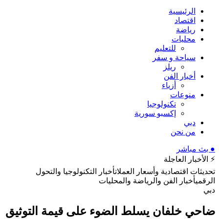
الرئيسية
اقتصاد
رياضة
محليات
للتعليم
سياحة و سفر
ريلز
أخبار الفن
أزياء
منوعات
تكنولوجيا
إكسبو سورية
دبي
من نحن
● بث مباشر
⚡ الأخبار العاجلة
تحديثات اقتصادية وأسعار العملات
أخبار التكنولوجيا والتحول
الرقمي
أخبار الفن والرياضة والمحليات
دبي
ضاحي خلفان يسلط الضوء على قيمة التوثيق