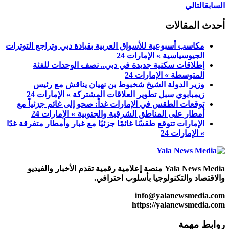
السابق
التالي
أحدث المقالات
مكاسب أسبوعية للأسواق العربية بقيادة دبي وتراجع التوترات
الجيوسياسية » الإمارات 24
إطلاقات سكنية جديدة في دبي.. نصف الوحدات للفئة
المتوسطة » الإمارات 24
وزير الدولة الشيخ شخبوط بن نهيان يناقش مع رئيس
زيمبابوي سبل تطوير العلاقات المشتركة » الإمارات 24
توقعات الطقس في الإمارات غداً: صحو إلى غائم جزئياً مع
أمطار على المناطق الشرقية والجنوبية » الإمارات 24
الإمارات تتوقع طقسًا غائمًا جزئيًا مع غبار وأمطار متفرقة غدًا
» الإمارات 24
Yala News Media منصة إعلامية رقمية تقدم الأخبار والفيديو
والاقتصاد والتكنولوجيا بأسلوب احترافي.
info@yalanewsmedia.com
https://yalanewsmedia.com
روابط مهمة