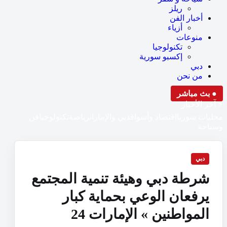
ريلز
أخبار الفن
أزياء
منوعات
تكنولوجيا
إكسبو سورية
دبي
من نحن
● بث مباشر
⚡ آخر الأخبار
محليات سوريا
اقتصاد وأسواق
دبي والإمارات
رياضة
تكنولوجيا
فن
وسياحة
دبي
شرطة دبي وهيئة تنمية المجتمع
يرفعان الوعي بحماية كبار
المواطنين » الإمارات 24