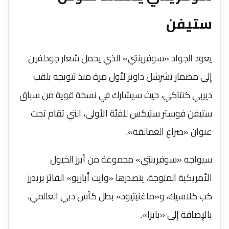
ستيفن
يعود الجواد «سوفرينتي» الذي يحمل شعار جودلفين
إلى مضمار تشرشل داونز لأول مرة منذ تتويجه بلقب
ديربي كنتاكي، حيث سيشارك في نسخة قوية من سباق
ستيفن فوستر ستيكس للفئة الأولى، التي تقام تحت
عنوان «صراع العمالقة».
سيواجه «سوفرينتي» مجموعة من أبرز الخيول
الأمريكية المتوجة، يتصدرها «وايت أباريو» الفائز بريدرز
كب كلاسيك، و«ماغنيتيود» بطل كأس دبي العالمي،
بالإضافة إلى «بايزا».