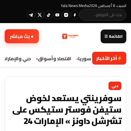
السبت، 8 أغسطس 2026
Yala News Media
● بث مباشر
القائمة ☰
آخر الأخبار
محليات سوريا
اقتصاد وأسواق
دبي والإمارات
دبي
سوفرينتي يستعد لخوض
ستيفن فوستر ستيكس على
تشرشل داونز » الإمارات 24