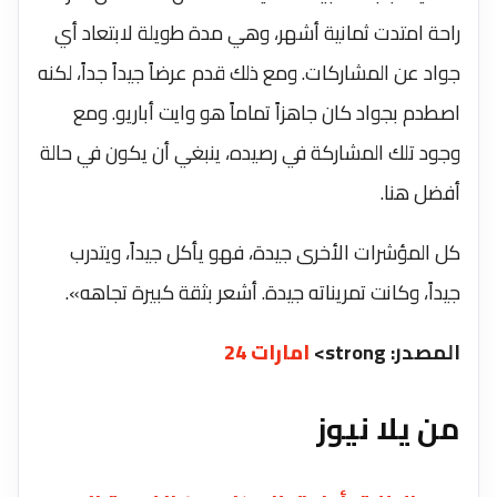
راحة امتدت ثمانية أشهر، وهي مدة طويلة لابتعاد أي
جواد عن المشاركات. ومع ذلك قدم عرضاً جيداً جداً، لكنه
اصطدم بجواد كان جاهزاً تماماً هو وايت أباريو. ومع
وجود تلك المشاركة في رصيده، ينبغي أن يكون في حالة
أفضل هنا.
كل المؤشرات الأخرى جيدة، فهو يأكل جيداً، ويتدرب
جيداً، وكانت تمريناته جيدة. أشعر بثقة كبيرة تجاهه».
المصدر: strong>
امارات 24
من يلا نيوز