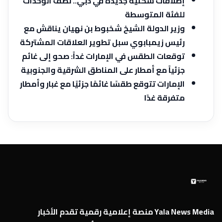
إطلاقات سكنية جديدة في دبي.. نصف الوحدات
للفئة المتوسطة
وزير الدولة الشيخ شخبوط بن نهيان يناقش مع
رئيس زيمبابوي سبل تطوير العلاقات المشتركة
توقعات الطقس في الإمارات غداً: صحو إلى غائم
جزئياً مع أمطار على المناطق الشرقية والجنوبية
الإمارات تتوقع طقسًا غائمًا جزئيًا مع غبار وأمطار
متفرقة غدًا
Yala News Media منصة إعلامية رقمية تقدم الأخبار