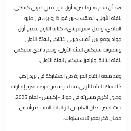
بعد أن قدم «جودلفين» أول فوز له في ديربي كنتاكي
للفئة الأولى، الملقب بـ«رن فور ذا روزيز»، في مايو
الماضي، واصل «سوفرينتي» كتابة التاريخ ليصبح أول
جواد يجمع بين ألقاب ديربي كنتاكي للفئة الأولى،
وبيلمونت ستيكس للفئة الأولى، وجيم داندي ستيكس
للفئة الثانية، وترافرز ستيكس للفئة الأولى.
وقد منعه ارتفاع الحرارة من المشاركة في بريدرز كب
كلاسيك للفئة الأولى، مما حرمه من فرصة تعزيز إنجازاته.
وجرى تكريم مسيرته في جوائز «إكليبس» لعام 2025،
حيث اختير حصان العام في الولايات المتحدة وأفضل
حصان ذكر بعمر ثلاث سنوات.