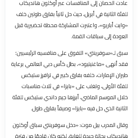
عادت الحصان إلى المنافسات عبر أوكلون هانديكاب
للفئة الثانية في أبريل، حيث حل ثانياً بفارق طولين خلف
«وايت أباريو»، واعتبرت المشاركة محطة تحضيرية قبل
العودة إلى سباقات القمة.
سبق لـ«سوفرينتي» التفوق على منافسيه الرئيسيين؛
فقد أنهى «ماغنيتيود»، بطل كأس دبي العالمي برعاية
طيران الإمارات، خلفه بفارق كبير في ترافرز ستيكس
للفئة الأولى، وتغلب على «بايزا» في ثلاث مناسبات
خلال الموسم الماضي، أبرزها جيم داندي ستيكس للفئة
الثانية الذي حل فيه «بايزا» وصيفاً بفارق طول.
وقال المدرب بيل موت: «دخل سوفرينتي سباق أوكلون
هانديكاب بحالة جيدة للغاية، لكنه كان قادمًا من فترة