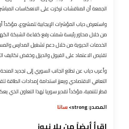
الجمعة أن المناقشات تركزت ‏على الانعكاسات المباشرة 
واستعرض دياب المؤشرات الإيجابية للمشروع، مؤكداً
من خلال محاور رئيسة شملت رفع كفاءة الشبكة الكهربا
الخدمات الحيوية من خلال دعم تشغيل المدارس والم
تقليص الاعتماد على الفيول والديزل وخفض تكاليف ال
التعافي الاقتصادي ويعزز استدامة إمدادات الطاقة للقط
قطر للتنمية، مؤكداً تقدير سوريا لهذا التعاون الذي يع
المصدر: strong>
سانا
اقرأ أيضاً من يلا نيوز