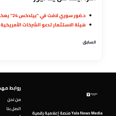
حضور سوري لافت في “بيلدكس 24” يعكس جاهزية القطاع الخاص لمرحلة الإعمار
هيئة الاستثمار تدعو الشركات الأمريكية
السابق
روابط مه
من نحن
اتصل بنا
Yala News Media منصة إعلامية رقمية