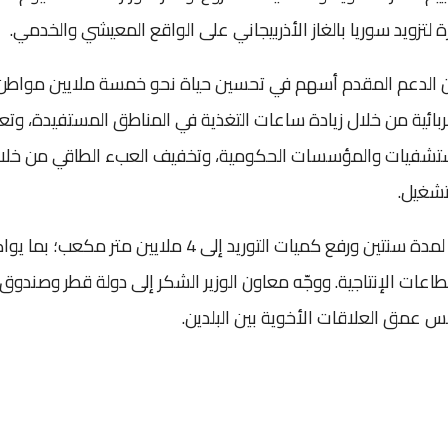
لتزويد سوريا بالغاز الأذربيجاني على الواقع المعيشي والخدمي.
 أن الدعم المقدم أسهم في تحسين حياة نحو خمسة ملايين مواطن
ئية من خلال زيادة ساعات التغذية في المناطق المستفيدة، وتعز
ستشفيات والمؤسسات الحكومية، وتخفيف العبء الطاقي من خلا
تشغيل.
وأعرب دياب عن تطلع الجانب السوري إلى تجديد المنحة لمدة سنتين ورفع كميات التوريد إلى 4 ملايين متر مكعب
اعات الإنتاجية. ووجّه معاون الوزير الشكر إلى دولة قطر وصندوق
كس عمق العلاقات الأخوية بين البلدين.