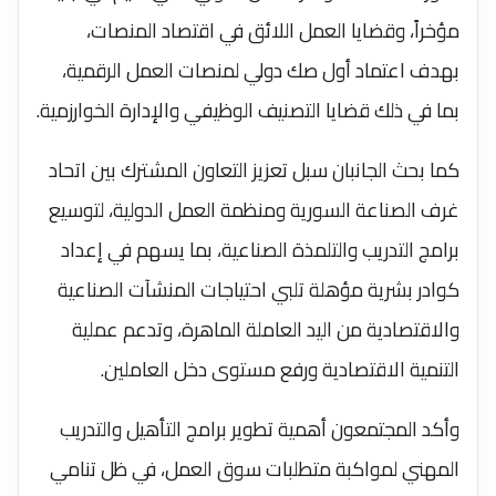
مؤخراً، وقضايا ‏العمل اللائق في اقتصاد المنصات،
بهدف اعتماد أول صك ‏دولي لمنصات العمل الرقمية،
بما في ذلك قضايا التصنيف ‏الوظيفي والإدارة الخوارزمية‎.
كما بحث الجانبان سبل تعزيز التعاون المشترك بين اتحاد
‏غرف الصناعة السورية ومنظمة العمل الدولية، لتوسيع
‏برامج التدريب والتلمذة الصناعية، بما يسهم في إعداد
كوادر ‏بشرية مؤهلة تلبي احتياجات المنشآت الصناعية
والاقتصادية ‏من اليد العاملة الماهرة، وتدعم عملية
التنمية الاقتصادية ورفع ‏مستوى دخل العاملين.
‎وأكد المجتمعون أهمية تطوير برامج التأهيل والتدريب
‏المهني لمواكبة متطلبات سوق العمل، في ظل تنامي