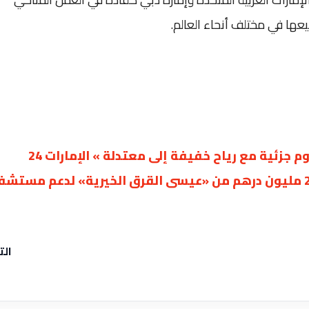
ها في مختلف أنحاء العالم.
 جزئية مع رياح خفيفة إلى معتدلة » الإمارات 24
«مؤسسة الجليلة» تستقبل تبرعاً قدره 20 مليون درهم من «عيسى القرق الخيرية» لدعم مست
الت