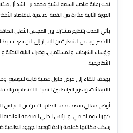
تحت رعاية صاحب السمو الشيخ محمد بن راشد آل مكتوم
الدورة الثانية عشرة من القمة العالمية للاقتصاد الأخضر في الفترة من 21 إلى 22 أكتوبر، بمقر 
يأتي الحدث بتنظيم مشترك بين المجلس الأعلى للطاقة 
الأخضر، ويحمل الشعار “من الإنجاز إلى التوسع: تسليط 
ورؤساء الشركات، والمستثمرين، وخبراء البنية التحتية 
الأكاديمية.
يهدف اللقاء إلى عرض حلول عملية قابلة للتوسيع، ومن
الانبعاثات، وتعزيز الترابط بين التنمية الاقتصادية والحفاظ
أوضح معالي سعيد محمد الطاير، نائب رئيس المجلس الأ
كهرباء ومياه دبي، والرئيس الحالي للمنظمة العالمية 
رسخت مكانتها كمنصة رائدة لتوحيد الجهود العالمية ضد