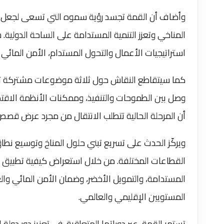
وأضاف أن القمة تجسد رؤية سموه التي تسعى لجعل دبي 
المناخي وتعزز التنمية المستدامة على الساحة الدولية. سيت
استراتيجيات الأعمال والتحول المستدام، الأمن المائي و
كما سيتقاطع النقاش حول ثلاثة موضوعات مشتركة تش
وصل بين الطموحات والتنفيذ، وممكنات الأنظمة الاقتص
أن المرحلة الحالية تتطلب الانتقال من مجرد عرض قصص
ويركّز الحدث على تسريع تبني حلول المناخ وتوسيع نطا
القطاعات المختلفة. من خلال استعراض كيفية تطبيق الت
المستدامة، والتمويل الأخضر، وضمان الأمن المائي وا
المستويين الإقليمي والعالمي.
تستمر القمة، عبر دوراتها المتعاقبة، في تعزيز دور دولة