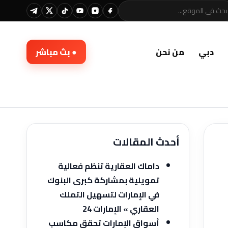
دبي
من نحن
● بث مباشر
أحدث المقالات
داماك العقارية تنظم فعالية
تمويلية بمشاركة كبرى البنوك
في الإمارات لتسهيل التملك
العقاري » الإمارات 24
أسواق الإمارات تحقق مكاسب