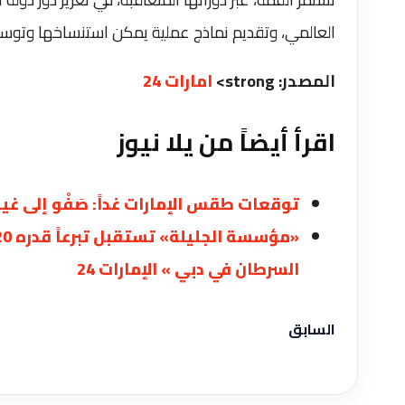
العالمي، وتقديم نماذج عملية يمكن استنساخها وتوسيع
المصدر: strong>
امارات 24
اقرأ أيضاً من يلا نيوز
توقعات طقس الإمارات غداً: صَفْو إلى غيوم
السرطان في دبي » الإمارات 24
السابق