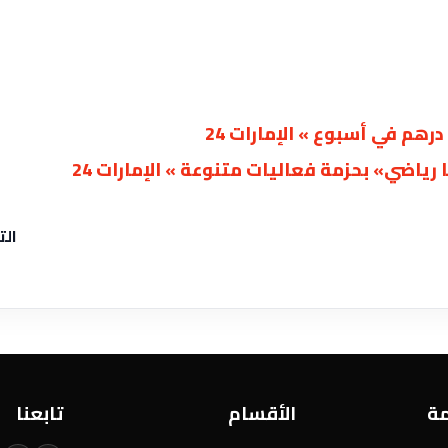
ياضي» بحزمة فعاليات متنوعة » الإمارات 24
الت
مة
الأقسام
تابعنا