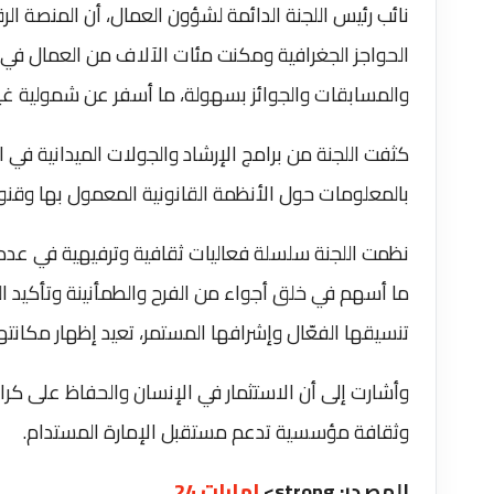
نائب رئيس اللجنة الدائمة لشؤون العمال، أن المنصة ال
الحواجز الجغرافية ومكنت مئات الآلاف من العمال 
والمسابقات والجوائز بسهولة، ما أسفر عن شمولية غي
كثفت اللجنة من برامج الإرشاد والجولات الميدانية في 
بالمعلومات حول الأنظمة القانونية المعمول بها وقنو
نظمت اللجنة سلسلة فعاليات ثقافية وترفيهية في عدد م
ما أسهم في خلق أجواء من الفرح والطمأنينة وتأكيد ال
تنسيقها الفعّال وإشرافها المستمر، تعيد إظهار مكانته
وأشارت إلى أن الاستثمار في الإنسان والحفاظ على كرام
وثقافة مؤسسية تدعم مستقبل الإمارة المستدام.
المصدر: strong>
امارات 24