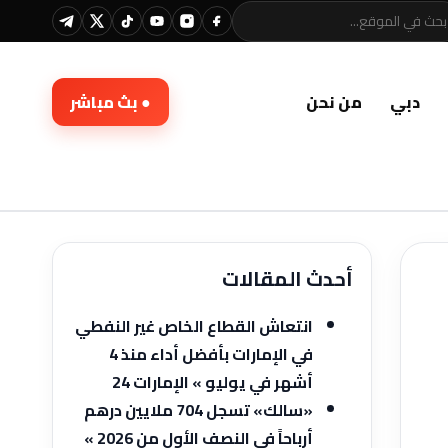
دبي
من نحن
● بث مباشر
أحدث المقالات
انتعاش القطاع الخاص غير النفطي
في الإمارات بأفضل أداء منذ 4
أشهر في يوليو » الإمارات 24
«سالك» تسجل 704 ملايين درهم
أرباحاً في النصف الأول من 2026 »