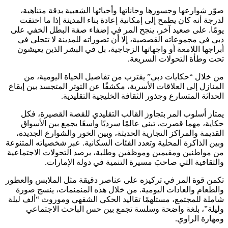
صوّر شوارعها وجسورها وحاناتها وأحيائها الشعبية بدقة متناهية،
لدرجة أنه كان يطمح إلى إمكانية إعادة بناء المدينة إذا ما اختفت
يومًا. على صعيد آخر، ينجح المر في إضفاء صفة البطل الخفي على
دبي في مجموعاته القصصية، إلا أن تصوراته للمدينة لا تتجلى في
أبراجها اللامعة أو واجهاتها الزجاجية، بل في البشر الذين يعيشون
تحت وطأة التحولات السريعة.
من خلال “حكايات دبي” يقترب من تفاصيل الحياة اليومية، من
المنازل إلى العلاقات الأسرية، مكشفًا عن التوتر المتجسد بين إيقاع
الحداثة المتسارع وجذور الثقافة الخليجية التقليدية.
يمتاز أسلوب المر بتجاوز القالب التقليدي للقصة القصيرة، فكل
حكاية، مهما قصرت، تبني عالمًا سرديًا واسعًا يجمع بين الأسواق
القديمة والمراكز التجارية الحديثة، وبين الخور والشوارع الجديدة،
وبين الذاكرة المحلية وتعدد الفئات السكانية. عبر شخصياته المتنوعة
من مواطنين ومقيمين وموظفين وطلبة، يرصد التحولات الاجتماعية
والثقافية التي صاحبَ مسيرة التنمية في دولة الإمارات.
تكمن قوة المر في تركيزه على عناصر دقيقة مثل الملابس والعطور
والطعام والعادات اليومية. من خلال هذه المنمنمات، ينسج صورة
شاملة للمجتمع، مستلهمًا تقاليد الحكي الشفهي وموروث “ألف ليلة
وليلة”، بلغة واضحة وسلسة تجمع بين حس الباحث الاجتماعي
ومهارة الراوي.