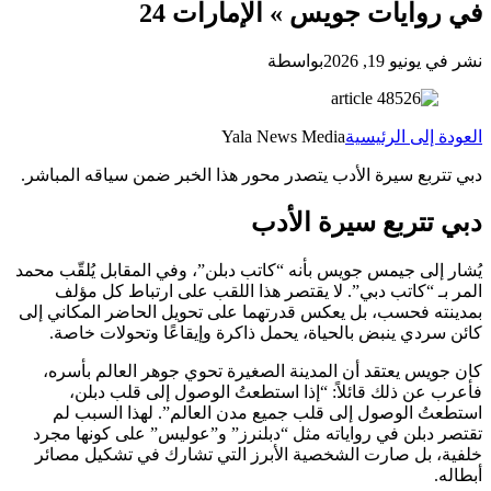
في روايات جويس » الإمارات 24
نشر في يونيو 19, 2026
بواسطة
العودة إلى الرئيسية
Yala News Media
دبي تتربع سيرة الأدب يتصدر محور هذا الخبر ضمن سياقه المباشر.
دبي تتربع سيرة الأدب
يُشار إلى جيمس جويس بأنه “كاتب دبلن”، وفي المقابل يُلقّب محمد
المر بـ “كاتب دبي”. لا يقتصر هذا اللقب على ارتباط كل مؤلف
بمدينته فحسب، بل يعكس قدرتهما على تحويل الحاضر المكاني إلى
كائن سردي ينبض بالحياة، يحمل ذاكرة وإيقاعًا وتحولات خاصة.
كان جويس يعتقد أن المدينة الصغيرة تحوي جوهر العالم بأسره،
فأعرب عن ذلك قائلاً: “إذا استطعتُ الوصول إلى قلب دبلن،
استطعتُ الوصول إلى قلب جميع مدن العالم”. لهذا السبب لم
تقتصر دبلن في رواياته مثل “دبلنرز” و”عوليس” على كونها مجرد
خلفية، بل صارت الشخصية الأبرز التي تشارك في تشكيل مصائر
أبطاله.