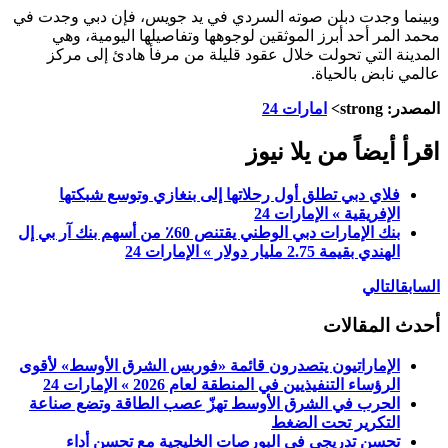
وبينما وجدت دبلن صوته السردي في يد جويس، فإن دبي وجدت في
محمد المر أحد أبرز الموثقين لوجوهها وتفاصيلها اليومية، وهي
المدينة التي تحولت خلال عقود قليلة من مرفأ هادئ إلى مركز
عالمي نابض بالحياة.
المصدر: strong>
امارات 24
اقرأ أيضاً من يلا نيوز
فلاي دبي تطلق أول رحلاتها إلى بنغازي وتوسع شبكتها
الإفريقية » الإمارات 24
بنك الإمارات دبي الوطني يقتنص 60٪ من أسهم بنك آر بي إل
الهندي بقيمة 2.75 مليار دولار » الإمارات 24
السابق
التالي
أحدث المقالات
الإماراتيون يتصدرون قائمة «فوربس الشرق الأوسط» لأقوى
الرؤساء التنفيذيين في المنطقة لعام 2026 » الإمارات 24
الحرب في الشرق الأوسط تهزّ عصب الطاقة وتضع صناعة
التكرير تحت الضغط
تحسن تدريجي في البورصات الخليجية مع تحسن أداء