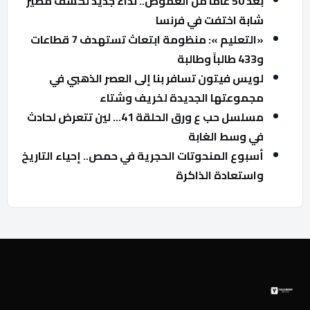
بعد 50 عاماً من الغموض.. نداء جديد لكشف مصير
شابة اختفت في فرنسا
«التعليم »: منظومة ابتعاث تستهدف 7 قطاعات
و433 طالباً وطالبة
لويس فيتون تسافر بنا إلى العصر الذهبي في
مجموعتها الجديدة لخريف وشتاء
مسلسل حب ع ورق الحلقة 41… لين تتعرض لحادث
في وسط الغابة
أسبوع المنحوتات الحجرية في حمص.. إحياء التاريخ
واستعادة الذاكرة