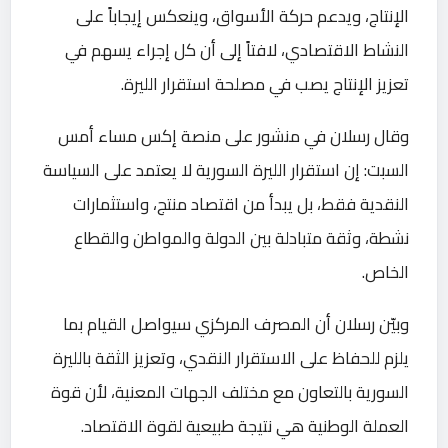
الإنتاج، ويدعم ‏حركة الأسواق، وينعكس ‏إيجاباً على
النشاط الاقتصادي، لافتاً إلى أن كل إجراء يسهم في
تعزيز ‏الإنتاج يصب في مصلحة ‏استقرار الليرة‎.
‎وقال رسلان في منشور على منصة إكس مساء أمس
السبت: إن استقرار ‏الليرة السورية لا يعتمد على السياسة
النقدية فقط، ‏بل يبدأ من اقتصاد منتج، ‏واستثمارات
نشطة، وثقة متبادلة بين الدولة والمواطن والقطاع
الخاص‎.
‎وبيّن رسلان أن المصرف المركزي سيواصل القيام بما
يلزم للحفاظ على ‏الاستقرار النقدي، وتعزيز الثقة بالليرة
السورية ‏بالتعاون مع مختلف الجهات ‏المعنية، لأن قوة
العملة الوطنية هي نتيجة طبيعية لقوة الاقتصاد‎.