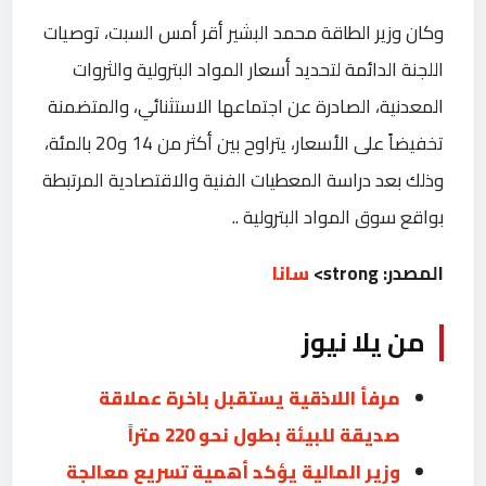
‎وكان وزير الطاقة محمد البشير أقر أمس السبت، توصيات
اللجنة الدائمة ‏لتحديد أسعار المواد ‏البترولية والثروات
المعدنية، ‏الصادرة عن اجتماعها ‏الاستثنائي، والمتضمنة
‏تخفيضاً على الأسعار، يتراوح بين أكثر من 14 و20 ‏بالمئة،
وذلك بعد ‏دراسة ‏المعطيات الفنية والاقتصادية المرتبطة
بواقع سوق ‏المواد البترولية‎. ‎.
المصدر: strong>
سانا
من يلا نيوز
مرفأ اللاذقية يستقبل باخرة عملاقة
صديقة للبيئة بطول نحو 220 متراً
وزير المالية يؤكد أهمية تسريع معالجة