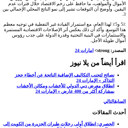
الأموال والمواهب، ما حافظ على زخم الاقتصاد خلال فترات عدم
اليقين. وأوضح أن التوقعات تشير إلى نمو الناتج المحلي الإجمالي بين
3.
5٪ و5٪ لهذا العام، مع استمرار القيادة غير النفطية في توجيه معظم
هذا التوسع. وأكد أن ذلك يعكس أثر الإصلاحات الاقتصادية المستمرة
والاستثمارات في البنية التحتية وقدرة الدولة على جذب رؤوس
أموال طويلة الأجل.
المصدر: strong>
امارات 24
اقرأ أيضاً من يلا نيوز
نصائح لتجنب التكاليف الإضافية الناتجة عن أخطاء حجز
التذاكر » الإمارات 24
انطلاق معرض دبي الدولي للأخشاب ومكائن الأخشاب
بمشاركة أكثر من 400 عارض » الإمارات 24
السابق
التالي
أحدث المقالات
الحصري: انطلاق أولى رحلات طيران الجزيرة من الكويت إلى