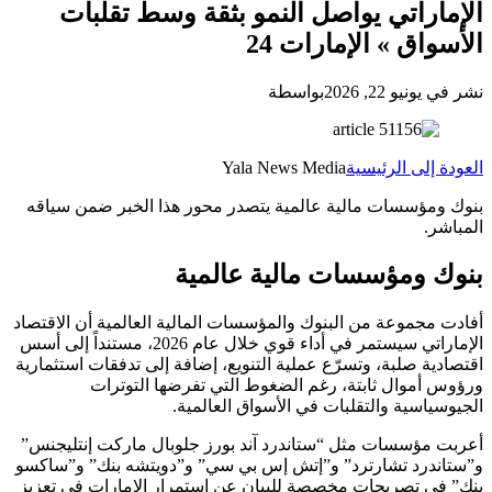
الإماراتي يواصل النمو بثقة وسط تقلبات
الأسواق » الإمارات 24
نشر في يونيو 22, 2026
بواسطة
العودة إلى الرئيسية
Yala News Media
بنوك ومؤسسات مالية عالمية يتصدر محور هذا الخبر ضمن سياقه
المباشر.
بنوك ومؤسسات مالية عالمية
أفادت مجموعة من البنوك والمؤسسات المالية العالمية أن الاقتصاد
الإماراتي سيستمر في أداء قوي خلال عام 2026، مستنداً إلى أسس
اقتصادية صلبة، وتسرّع عملية التنويع، إضافة إلى تدفقات استثمارية
ورؤوس أموال ثابتة، رغم الضغوط التي تفرضها التوترات
الجيوسياسية والتقلبات في الأسواق العالمية.
أعربت مؤسسات مثل “ستاندرد آند بورز جلوبال ماركت إنتليجنس”
و”ستاندرد تشارترد” و”إتش إس بي سي” و”دويتشه بنك” و”ساكسو
بنك” في تصريحات مخصصة للبيان عن استمرار الإمارات في تعزيز