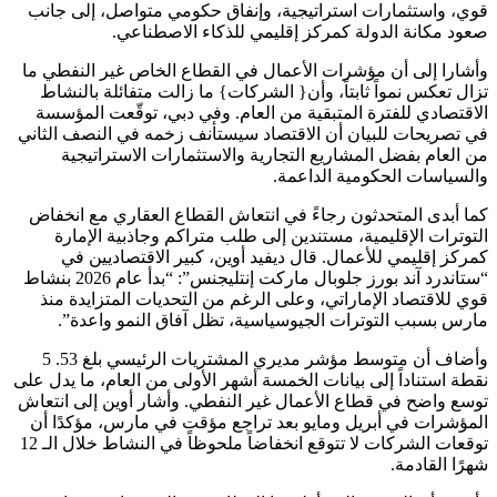
قوي، واستثمارات استراتيجية، وإنفاق حكومي متواصل، إلى جانب
صعود مكانة الدولة كمركز إقليمي للذكاء الاصطناعي.
وأشارا إلى أن مؤشرات الأعمال في القطاع الخاص غير النفطي ما
تزال تعكس نمواً ثابتاً، وأن{ الشركات} ما زالت متفائلة بالنشاط
الاقتصادي للفترة المتبقية من العام. وفي دبي، توقّعت المؤسسة
في تصريحات للبيان أن الاقتصاد سيستأنف زخمه في النصف الثاني
من العام بفضل المشاريع التجارية والاستثمارات الاستراتيجية
والسياسات الحكومية الداعمة.
كما أبدى المتحدثون رجاءً في انتعاش القطاع العقاري مع انخفاض
التوترات الإقليمية، مستندين إلى طلب متراكم وجاذبية الإمارة
كمركز إقليمي للأعمال. قال ديفيد أوين، كبير الاقتصاديين في
“ستاندرد آند بورز جلوبال ماركت إنتليجنس”: “بدأ عام 2026 بنشاط
قوي للاقتصاد الإماراتي، وعلى الرغم من التحديات المتزايدة منذ
مارس بسبب التوترات الجيوسياسية، تظل آفاق النمو واعدة”.
وأضاف أن متوسط مؤشر مديري المشتريات الرئيسي بلغ 53. 5
نقطة استناداً إلى بيانات الخمسة أشهر الأولى من العام، ما يدل على
توسع واضح في قطاع الأعمال غير النفطي. وأشار أوين إلى انتعاش
المؤشرات في أبريل ومايو بعد تراجع مؤقت في مارس، مؤكدًا أن
توقعات الشركات لا تتوقع انخفاضاً ملحوظاً في النشاط خلال الـ 12
شهرًا القادمة.