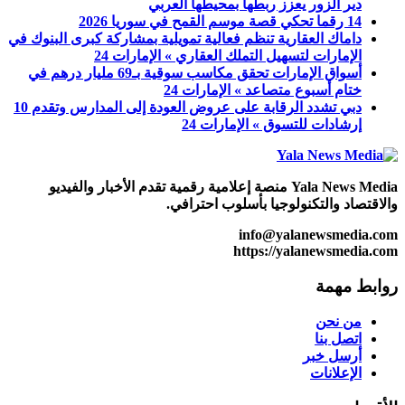
دير الزور يعزز ربطها بمحيطها العربي
14 رقما تحكي قصة موسم القمح في سوريا 2026
داماك العقارية تنظم فعالية تمويلية بمشاركة كبرى البنوك في
الإمارات لتسهيل التملك العقاري » الإمارات 24
أسواق الإمارات تحقق مكاسب سوقية بـ69 مليار درهم في
ختام أسبوع متصاعد » الإمارات 24
دبي تشدد الرقابة على عروض العودة إلى المدارس وتقدم 10
إرشادات للتسوق » الإمارات 24
Yala News Media منصة إعلامية رقمية تقدم الأخبار والفيديو
والاقتصاد والتكنولوجيا بأسلوب احترافي.
info@yalanewsmedia.com
https://yalanewsmedia.com
روابط مهمة
من نحن
اتصل بنا
أرسل خبر
الإعلانات