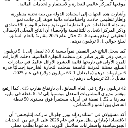
موقعها كمركز عالمي للتجارة والاستثمار والخدمات المالية.
وأشارت هذه الجهات إلى استفادة الدولة من بنية تحتية متطورة،
وإطار تنظيمي جاذب، واحتياطيات مالية قوية، إلى جانب نمو
مستدام للقطاعات غير النفطية التي تقود معظم التوسع الاقتصادي.
وذكر المركز الاتحادي للتنافسية والإحصاء أن الناتج المحلي الإجمالي
الحقيقي ارتفع بنسبة 6. 2٪ خلال عام 2025 مقارنةً بالعام السابق،
ليبلغ حوالي 1. 9 تريليون درهم.
كما سجل الناتج غير النفطي نمواً بنسبة 6. 8٪ ليصل إلى 1. 5 تريليون
درهم. وفي تقرير صادر عن منظمة التجارة العالمية، دخلت الإمارات
للمرة الأولى في تاريخها قائمة العشرة الأوائل عالميًا في صادرات
السلع، محتلة المرتبة التاسعة. سجلت التجارة الخارجية إجماليًا قدره
6 تريليونات درهم (ما يعادل 1. 63 تريليون دولار) في عام 2025،
مقابل 5. 23 تريليونات درهم (1.
42 تريليون دولار) في العام السابق، أي بارتفاع يقارب 15٪. كما ارتفع
مؤشر مديري المشتريات المعدل موسمياً إلى 52. 6 نقطة في مايو،
مقارنةً بـ 52. 1 نقطة في أبريل، مستمراً فوق مستوى 50 نقطة
الفاصل بين النمو والانكماش.
أكد مسؤولان في “ستاندرد آند بورز جلوبال ماركت إنتليجنس” أن
الاقتصاد الإماراتي يظل مرناً في عام 2026 على الرغم من التحديات
الجيوسياسية واضطرابات سلاسل التوريد، مدعوماً بطلب محلي