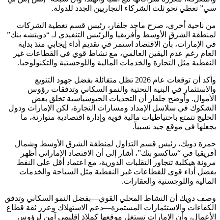
سي” تغطي نحو ثلث الشركاء التجاريين الجدد للدولة.
من ناحية أخرى، صرح ماجد جلفار، رئيس قسم تغطية الشركات
لمنطقة الشرق الأوسط وأفريقيا والرئيس التنفيذي لـ “دويتشه بنك”
في الإمارات، بأن الاقتصاد استمر في تقديم أداء إيجابي منذ بداية
العام رغم عدم اليقين العالمي، مع نشاط قوي في القطاعات غير
النفطية مثل التجارة والخدمات المالية واللوجستية والتكنولوجيا.
وأكد أن توقعات عام 2026 تظل متفائلة بفضل جهود التنويع
والاستثمار في البنية التحتية والنمو السكاني وتدفقات رؤوس
الأموال. وأوضح جلفار أن التحديات الجيوسياسية تخلق بعض
الشكوك في سلاسل الإمداد ومسارات التجارة، لكن الإمارات ودول
الخليج تتمتع باحتياطيات مالية قوية وإدارة اقتصادية متوازنة، ما
يجعلها في موقع جيد نسبياً.
حمزة دويك، رئيس قسم التداول لمنطقة الشرق الأوسط وشمال
أفريقيا في “ساكسو بنك”، أشار إلى أن الاقتصاد الإماراتي أظهر
مرونة هيكلية تتجاوز التقلبات الدورية، مع اعتماد أقل على النفط
بفضل أداء قوي للقطاعات غير النفطية مثل السياحة والخدمات
المالية واللوجستية والعقارات.
وصف دويك أن النشاط المحلي القوي—بفضل النمو السكاني وتدفق
الكفاءات والاستثمارات المستمرة—دعم الاستهلاك وعزز ثقة قطاع
الأعمال، وأن الإمارات تستغل موقعها كملاذ إقليمي آمن لرؤوس