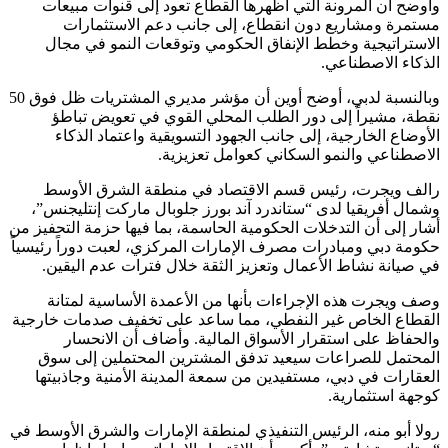
وأوضح أن المرونة التي أظهرها القطاع تعود إلى قنوات مبيعات
مستمرة ومشاريع دون انقطاع، إلى جانب دعم الاستثمارات
الاستراتيجية وخطط الإنفاق الحكومي وتوقعات النمو في مجال
الذكاء الاصطناعي.
وبالنسبة لدبي، أوضح أوين أن مؤشر مديري المشتريات ظل فوق 50
نقطة، مشيراً إلى دور الطلب المحلي القوي في تعويض تباطؤ
الأوضاع الخارجية، إلى جانب الجهود التسويقية واعتماد الذكاء
الاصطناعي والنمو السكاني كعوامل تعزيزية.
رالف ويجرت، رئيس قسم الاقتصاد في منطقة الشرق الأوسط
وشمال أفريقيا لدى “ستاندرد آند بورز جلوبال ماركت إنتليجنس”،
أشار إلى أن التدخلات الحكومية الحاسمة، بما فيها حزمة التحفيز من
حكومة دبي ومبادرات مصرف الإمارات المركزي، لعبت دوراً رئيسياً
في صيانة نشاط الأعمال وتعزيز الثقة خلال فترات عدم اليقين.
وصف ويجرت هذه الإجراءات بأنها من الأعمدة الأساسية لمتانة
القطاع الخاص غير النفطي، مما ساعد على تخفيف صدمات خارجية
والحفاظ على استقرار الأسواق المالية. وأضاف أن الانحسار
المحتمل للصراعات سيعيد تدفق المشترين المحتملين إلى سوق
العقارات في دبي، مستفيدين من سمعة المدينة الأمنية وجاذبيتها
كوجهة استثمارية.
رولا أبو منه، الرئيس التنفيذي لمنطقة الإمارات والشرق الأوسط في