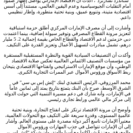
“ستاندرد تشارترد”، أكدت أن الاقتصاد الإماراتي يواصل إظهار صمود
أمام التقلبات الجيوسياسية وعدم اليقين العالمي، مستنداً إلى أسس
اقتصادية متينة، وتنويع عميق، وبنية تحتية متطورة، وإطار تنظيمي
داعم.
وأشارت إلى أن مصرف الإمارات المركزي أطلق حزمة استباقية
لتعزيز مرونة القطاع المصرفي وتوفير سيولة إضافية، بينما اعتمدت
دبي حزمتين لدعم الاقتصاد والقطاع الخاص بقيمة إجمالية 2. 5 مليار
درهم، تشمل مبادرات لتسهيل الأعمال وتعزيز القدرة على التكيف.
وأكدت أن التصنيفات السيادية القوية والنظرة المستقبلية المستقرة
من مؤسسات التصنيف الائتماني العالمية تعكس صلابة الاقتصاد
الوطني، وأن موقع الإمارات الاستراتيجي وانفتاحها الاقتصادي يتيحان
ربط الأسواق ورؤوس الأموال عبر الممرات التجارية الكبرى.
محمد المرزوقي، الرئيس التنفيذي لبنك “إتش إس بي سي” في
الشرق الأوسط، صرح بأن البنك يتمتع بتاريخ يمتد إلى ثمانين عاماً
في الإمارات، وأنه شارك في دعم مسيرة التنمية التي حولت الدولة
إلى مركز مالي عالمي ورابط تجاري رئيسي.
وأوضح أن مرونة الاقتصاد ترتكز على انفتاح التجارة، وبنية تحتية
عالمية المستوى، وقدرة سريعة على التكيف مع التحولات العالمية،
معتبراً الإمارات تاسع أكبر دولة مصدرة على مستوى العالم. وأشار
إلى أن الإمارات تتواصل في جذب المهارات ورؤوس الأموال
والمعرفة، معززةً شراكاتها مع آسيا والهند، وأن شبكة “إتش إس بي