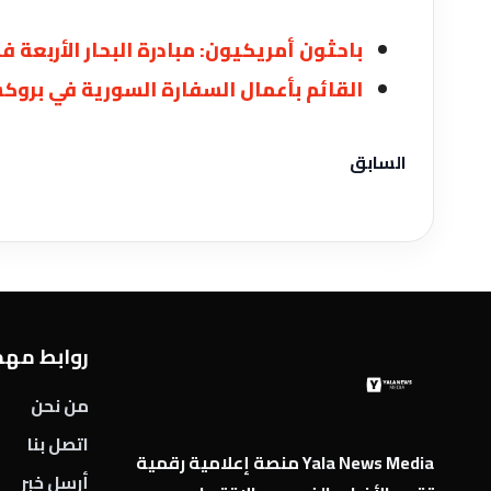
باحثون أمريكيون: مبادرة البحار الأربعة 
القائم بأعمال السفارة السورية‏ في بروك
السابق
روابط مه
من نحن
اتصل بنا
Yala News Media منصة إعلامية رقمية
أرسل خبر