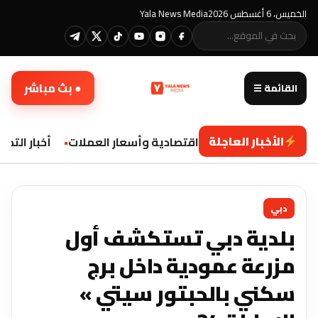
الخميس، 6 أغسطس 2026
Yala News Media
● بث مباشر
القائمة ☰
الأخبار العاجلة
تحديثات اقتصادية وأسعار العملات
أخبار التكنو
دبي
بلدية دبي تستكشف أول
مزرعة عمودية داخل برج
سكني بالحبتور سيتي »