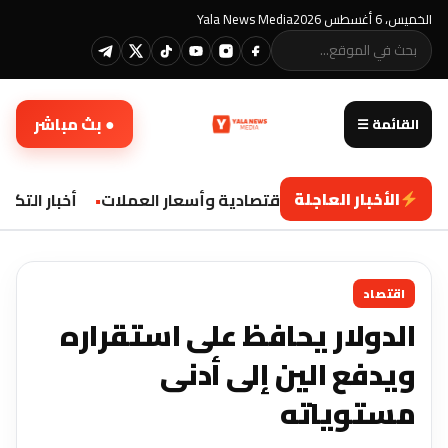
الخميس، 6 أغسطس 2026
Yala News Media
● بث مباشر
القائمة ☰
الأخبار العاجلة
تحديثات اقتصادية وأسعار العملات
أخبار التكنو
اقتصاد
الدولار يحافظ على استقراره
ويدفع الين إلى أدنى
مستوياته