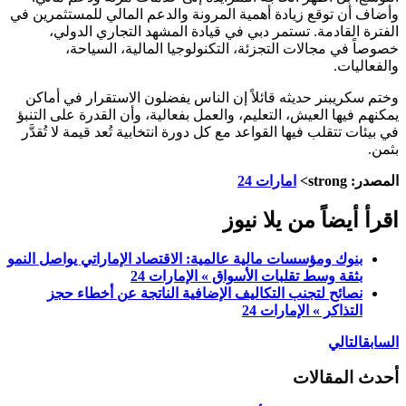
وأضاف أن توقع زيادة أهمية المرونة والدعم المالي للمستثمرين في
الفترة القادمة. تستمر دبي في قيادة المشهد التجاري الدولي،
خصوصاً في مجالات التجزئة، التكنولوجيا المالية، السياحة،
والفعاليات.
وختم سكريبنر حديثه قائلاً إن الناس يفضلون الاستقرار في أماكن
يمكنهم فيها العيش، التعليم، والعمل بفعالية، وأن القدرة على التنبؤ
في بيئات تتقلب فيها القواعد مع كل دورة انتخابية تُعد قيمة لا تُقدَّر
بثمن.
المصدر: strong>
امارات 24
اقرأ أيضاً من يلا نيوز
بنوك ومؤسسات مالية عالمية: الاقتصاد الإماراتي يواصل النمو
بثقة وسط تقلبات الأسواق » الإمارات 24
نصائح لتجنب التكاليف الإضافية الناتجة عن أخطاء حجز
التذاكر » الإمارات 24
السابق
التالي
أحدث المقالات