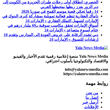
الحصري: انطلاق أولى رحلات طيران الجزيرة من الكويت إلى
دير الزور يعزز ربطها بمحيطها العربي
14 رقما تحكي قصة موسم القمح في سوريا 2026
داماك العقارية تنظم فعالية تمويلية بمشاركة كبرى البنوك في
الإمارات لتسهيل التملك العقاري » الإمارات 24
أسواق الإمارات تحقق مكاسب سوقية بـ69 مليار درهم في
ختام أسبوع متصاعد » الإمارات 24
دبي تشدد الرقابة على عروض العودة إلى المدارس وتقدم 10
إرشادات للتسوق » الإمارات 24
Yala News Media منصة إعلامية رقمية تقدم الأخبار والفيديو
والاقتصاد والتكنولوجيا بأسلوب احترافي.
info@yalanewsmedia.com
https://yalanewsmedia.com
روابط مهمة
من نحن
اتصل بنا
أرسل خبر
الإعلانات