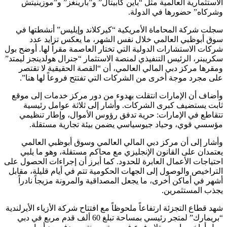
الاستثمارية العالمية مثل “باين كابيتال” و”بارينغز” و”موزينيتش
وشركاه” حضورها في الدولة.
سجلت شركة المحاماة الأمريكية “كيركلاند وإيليس” أنشطتها في
سوق أبوظبي العالمي خلال نفس الشهر، ما يعكس تزايد عدد
شركات الاستشارات الدولية التي تختار العاصمة مقراً لها. أوضح بول
سكريبنر، الرئيس التنفيذي لمنصة الاستثمار “جنرال هولدينجز ليمتد”
ومقرها مركز دبي المالي العالمي، أن “القصة الحقيقية لا تقتصر
على مجرد موجة أخرى من الشركات التي تفتتح فروعاً لها هنا”.
وأضاف أن الإمارات انتقلت بهدوء من دور مركز خدمات إلى موقع
ثابت يستضيف كبرى الشركات. وأشار إلى ثلاثة عوامل رئيسية
تتقاطع في الإمارات: حرية تدفق رؤوس الأموال، وإطار تنظيمي
مؤسسي قوي، وحياد جيوسياسي يضمن بيئة تجارية مستقلة.
وأشار إلى أن مركز دبي المالي العالمي وسوق أبوظبي العالمي
يعتمدان على القانون الإنجليزي مع محاكم مستقلة، وهو ما يلبي
احتياجات الأعمال العابرة للحدود. كما أبرز أن إجراءات الحصول على
التراخيص والوصول إلى الجهات الحكومية تتم في أيام قليلة، مقابل
أشهر في أماكن أخرى، ما يجعل المصداقية والمرونة مزيجاً نادراً
يجذب المستثمرين.
شهد قطاع التجزئة ارتفاعاً ملحوظاً مع افتتاح شركة الأزياء الأيرلندية
“بريمارك” لمتجر رئيسي بمساحة تبلغ 60 ألف قدم مربع في دبي