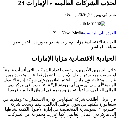
لجذب الشركات العالمية » الإمارات 24
نشر في يونيو 22, 2026
بواسطة
العودة إلى الرئيسية
Yala News Media
الحيادية الاقتصادية مزايا الإمارات يتصدر محور هذا الخبر ضمن
سياقه المباشر.
الحيادية الاقتصادية مزايا الإمارات
خلال الشهرين الأخيرين، ارتفعت أعداد الشركات التي أنشأت فروعاً
أو وسعت موجوداتها داخل الإمارات، لتشمل قطاعات متعددة ومن
قارات مختلفة. في مارس، افتتح القائمون على شركة إدارة الأصول
الهندية “آي سي آي سي آي برودنشال” فرعاً جديداً في مركز دبي
المالي العالمي، ساعياً لتعزيز وجودهم في أسواق الخليج وأفريقيا.
في أبريل، أطلقت شركة “هيلهاوس لإدارة الاستثمارات” ومقرها في
سنغافورة مكتبها في سوق أبوظبي العالمي، بينما وسعت شركة
“فينريون” السويسرية المتخصصة في إدارة الأصول الكمية نشاطها
إلى مركز دبي المالي العالمي. كما عززت مجموعة من الشركات