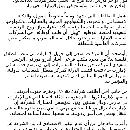
مول أواخر مارس، تلاه فرع في سيتي سنتر مردف بعد أسابيع،
وإعلان عن فرع ثالث سيُفتتح في مول الإمارات في مايو.
تشمل القطاعات التي تشهد توسعاً ملحوظاً التمويل، والذكاء
الاصطناعي، والتجزئة، والتكنولوجيا المالية، والفعاليات، وتكنولوجيا
العقارات، والبنية التحتية الرقمية. أكدت فرانسواز بروج، الرئيسة
التنفيذية لمنصة التوظيف “بيبل” أن طلب الوظائف في الشركات
العاملة بالإمارات تغير جذرياً خلال العام المنصرم، ما يعكس نظرة
الشركات العالمية للمنطقة.
وأوضحت أن الشركات تسعى إلى تحويل الإمارات إلى منصة انطلاق
إقليمية بدلاً من مجرد مكتب فرعي. أشار أندرو مورفي، الرئيس
التنفيذي لشركة تأجير معدات المؤتمرات، إلى أن توسع خدماته في
الإمارات جاء نتيجة لتثبيت الدولة كمركز مفضّل للفعاليات الدولية،
مشيراً إلى الدور المتنامي لدبي كمدينة مستضيفة للقمم
والمؤتمرات.
من جانب آخر، أطلقت شركة Vault22، ومقرها جنوب أفريقيا،
منصتها لإدارة الثروات المدعومة بالذكاء الاصطناعي في الإمارات
في مارس. وقال ستيفن أونغ، المؤسس المشارك للشركة، إن
الإمارات لا تزال موطناً لمجتمع مهني عالمي يتمتع بقدرة عالية على
التنقل ويعمل في أسواق دولية، ما يجعلها البيئة المثالية لمنصاته.
وأعرب ماهاجان عن أن عدم اليقين الاقتصادي لم يثنِ الشركة عن
التوسع، بل أظهر الحاجة المتزايدة إلى خدمات مرنة ودعم مالي.