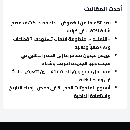
أحدث المقالات
بعد 50 عاماً من الغموض.. نداء جديد لكشف مصير
شابة اختفت في فرنسا
«التعليم »: منظومة ابتعاث تستهدف 7 قطاعات
و433 طالباً وطالبة
لويس فيتون تسافر بنا إلى العصر الذهبي في
مجموعتها الجديدة لخريف وشتاء
مسلسل حب ع ورق الحلقة 41… لين تتعرض لحادث
في وسط الغابة
أسبوع المنحوتات الحجرية في حمص.. إحياء التاريخ
واستعادة الذاكرة