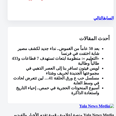
السابق
التالي
أحدث المقالات
بعد 50 عاماً من الغموض.. نداء جديد لكشف مصير
شابة اختفت في فرنسا
«التعليم »: منظومة ابتعاث تستهدف 7 قطاعات و433
طالباً وطالبة
لويس فيتون تسافر بنا إلى العصر الذهبي في
مجموعتها الجديدة لخريف وشتاء
مسلسل حب ع ورق الحلقة 41… لين تتعرض لحادث
في وسط الغابة
أسبوع المنحوتات الحجرية في حمص.. إحياء التاريخ
واستعادة الذاكرة
Yala News Media منصة إعلامية رقمية تقدم الأخبار والفيديو