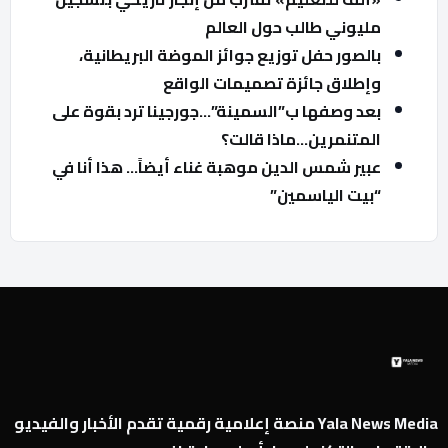
مليوني طالب حول العالم
بالصور حفل توزيع جوائز الموضة البريطانية،
وإطلاق جائزة تصميمات الواقع
بعد وصفها ب”السمينة”…جورجينا ترد بقوة على
المتنمرين…ماذا قالت؟
عبير شمس الدين موهبة غناء أيضاً… هذا أنا في
“بيت الياسمين”
Yala News Media منصة إعلامية رقمية تقدم الأخبار والفيديو