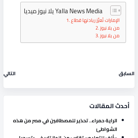
يلا نيوز ميديا Yalla News Media
الإمارات تُعزّز ريادتها قطاع
من يلا نيوز
من يلا نيوز
السابق
التالي
أحدث المقالات
الراية حمراء.. تحذير للمصطافين في مصر من هذه
الشواطئ
«ألف للتعليم» تقترب من إنجاز تاريخي بتسجيل