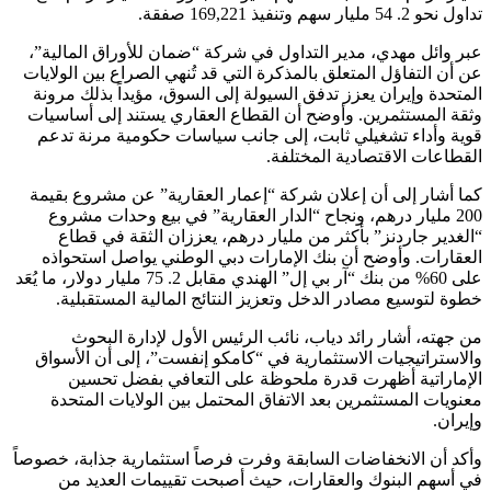
تداول نحو 2. 54 مليار سهم وتنفيذ 169,221 صفقة.
عبر وائل مهدي، مدير التداول في شركة “ضمان للأوراق المالية”،
عن أن التفاؤل المتعلق بالمذكرة التي قد تُنهي الصراع بين الولايات
المتحدة وإيران يعزز تدفق السيولة إلى السوق، مؤيداً بذلك مرونة
وثقة المستثمرين. وأوضح أن القطاع العقاري يستند إلى أساسيات
قوية وأداء تشغيلي ثابت، إلى جانب سياسات حكومية مرنة تدعم
القطاعات الاقتصادية المختلفة.
كما أشار إلى أن إعلان شركة “إعمار العقارية” عن مشروع بقيمة
200 مليار درهم، ونجاح “الدار العقارية” في بيع وحدات مشروع
“الغدير جاردنز” بأكثر من مليار درهم، يعززان الثقة في قطاع
العقارات. وأوضح أن بنك الإمارات دبي الوطني يواصل استحواذه
على 60% من بنك “آر بي إل” الهندي مقابل 2. 75 مليار دولار، ما يُعَد
خطوة لتوسيع مصادر الدخل وتعزيز النتائج المالية المستقبلية.
من جهته، أشار رائد دياب، نائب الرئيس الأول لإدارة البحوث
والاستراتيجيات الاستثمارية في “كامكو إنفست”، إلى أن الأسواق
الإماراتية أظهرت قدرة ملحوظة على التعافي بفضل تحسين
معنويات المستثمرين بعد الاتفاق المحتمل بين الولايات المتحدة
وإيران.
وأكد أن الانخفاضات السابقة وفرت فرصاً استثمارية جذابة، خصوصاً
في أسهم البنوك والعقارات، حيث أصبحت تقييمات العديد من