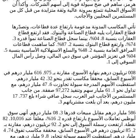
هرمز، ساهم في ضخ سيولة قوية إلى أسهم الشركات. وأكدا أن
الأسواق المحلية تتمتع بمرونة عالية وثقة متزايدة من قبل كل من
المستثمرين المحليين والأجانب.
تأتي المكاسب المدونة مدعومة بارتفاع عدة قطاعات، وتصدّرها
قطاع العقارات يليه قطاع الصناعة والبنوك. فقد ارتفع قطاع
العقارات بنسبة 8. 04%، بينما سجل قطاع الصناعة نمواً قدره 3.
74%، وارتفع قطاع البنوك بنسبة 2. 87%. كما ساهمت قطاعات
المرافق العامة بنسبة 2. 48% والسلع الاستهلاكية الأساسية بنسبة 5.
04% في تعزيز المؤشر. في سوق دبي المالي، وصل رأس المال
السوقي إلى 1.
008 تريليون درهم بنهاية الأسبوع، مقارنة بـ 975. 616 مليار درهم في
الأسبوع السابق، محققاً مكاسب تقدر بنحو 32. 42 مليار درهم.
استقطبت الأسهم المدرجة سيولة تجاوزت 6. 47 مليار درهم، مع
تداول نحو 1. 61 مليار سهم وتنفيذ 97,272 صفقة. من جانب
المستثمرين الأجانب غير العرب، سجل صافي شراء بلغ 737. 17
مليون درهم، بعد أن بلغت مشترياتهم 3.
586 مليار درهم مقابل مبيعات قدرها 3. 08 مليار درهم. أنهى سوق
أبوظبي تعاملات الأسبوع بارتفاع قدره 2. 16%، مغلقاً عند 10,016. 82
نقطة. ارتفعت رسملة السوق إلى نحو 2. 92 تريليون درهم، مقارنة بـ
2. 85 تريليون درهم في الأسبوع السابق، محققة مكاسب تفوق 74. 4
مليار درهم. استقطبت الأسهم سيولة تتجاوز 8. 9 مليار درهم، مع