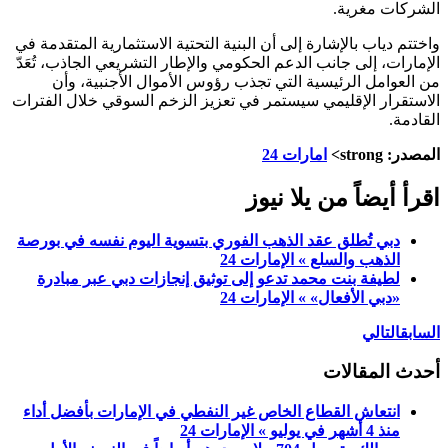
الشركات مغرية.
واختتم دياب بالإشارة إلى أن البنية التحتية الاستثمارية المتقدمة في
الإمارات، إلى جانب الدعم الحكومي والإطار التشريعي الجاذب، تُعَدّ
من العوامل الرئيسية التي تجذب رؤوس الأموال الأجنبية، وأن
الاستقرار الإقليمي سيستمر في تعزيز الزخم السوقي خلال الفترات
القادمة.
المصدر: strong>
امارات 24
اقرأ أيضاً من يلا نيوز
دبي تُطلق عقد الذهب الفوري بتسوية اليوم نفسه في بورصة
الذهب والسلع » الإمارات 24
لطيفة بنت محمد تدعو إلى توثيق إنجازات دبي عبر مبادرة
«دبي الأفعال» » الإمارات 24
السابق
التالي
أحدث المقالات
انتعاش القطاع الخاص غير النفطي في الإمارات بأفضل أداء
منذ 4 أشهر في يوليو » الإمارات 24