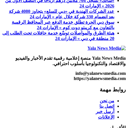
«سالك» تسجل 704 ملايين درهم أرباحاً في النصف الأول من
2026 » الإمارات 24
عدد الشركات الهندية في «دبي للسلع» يتجاوز 4080 شركة
بعد انضمام 330 شركة خلال عام » الإمارات 24
سوق دبي الحرة تطلق خدمة الدفع عبر المحافظ الرقمية
بالتعاون مع كريبتو دوت كوم » الإمارات 24
هيئة الطرق والمواصلات توسّع خدمة حافلات تحت الطلب إلى
20 منطقة في دبي » الإمارات 24
Yala News Media منصة إعلامية رقمية تقدم الأخبار والفيديو
والاقتصاد والتكنولوجيا بأسلوب احترافي.
info@yalanewsmedia.com
https://yalanewsmedia.com
روابط مهمة
من نحن
اتصل بنا
أرسل خبر
الإعلانات