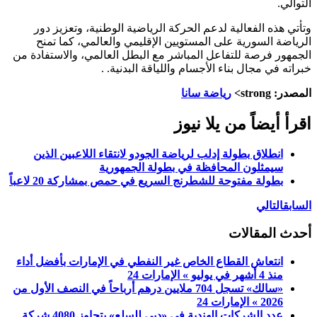
التوالي.
‏وتأتي هذه الفعالية لدعم الحركة الرياضية الوطنية، وتعزيز دور
الرياضة ‏السورية على المستويين الإقليمي والعالمي، كما تمنح
الجمهور فرصة للتفاعل ‏المباشر مع البطل العالمي، والاستفادة من
خبراته في مجال بناء الأجسام ‏واللياقة البدنية. ‏.
المصدر: strong>
رياضة سانا
اقرأ أيضاً من يلا نيوز
انطلاق بطولة إدلب لرياضة الجودو لانتقاء اللاعبين الذين
سيمثلون المحافظة في بطولة الجمهورية
بطولة مفتوحة للشطرنج السريع في حمص بمشاركة 20 لاعباً
السابق
التالي
أحدث المقالات
انتعاش القطاع الخاص غير النفطي في الإمارات بأفضل أداء
منذ 4 أشهر في يوليو » الإمارات 24
«سالك» تسجل 704 ملايين درهم أرباحاً في النصف الأول من
2026 » الإمارات 24
عدد الشركات الهندية في «دبي للسلع» يتجاوز 4080 شركة