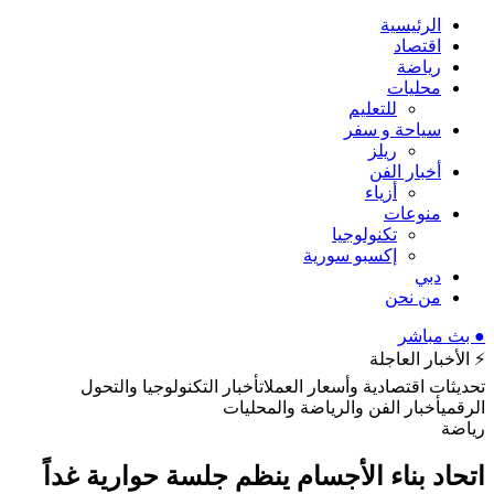
الرئيسية
اقتصاد
رياضة
محليات
للتعليم
سياحة و سفر
ريلز
أخبار الفن
أزياء
منوعات
تكنولوجيا
إكسبو سورية
دبي
من نحن
● بث مباشر
⚡ الأخبار العاجلة
تحديثات اقتصادية وأسعار العملات
أخبار التكنولوجيا والتحول
الرقمي
أخبار الفن والرياضة والمحليات
رياضة
اتحاد بناء الأجسام ينظم جلسة حوارية غداً