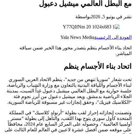
مع البطل العالمي ميشيل دعبول
نشر في يونيو 5, 2026
بواسطة
العودة إلى الرئيسية
Yala News Media
اتحاد بناء الأجسام ينظم يتصدر محور هذا الخبر ضمن سياقه
المباشر.
اتحاد بناء الأجسام ينظم
تحت شعار “سوريا تنهض من جديد”، ينظم الاتحاد العربي السوري
لبناء ‏الأجسام واللياقة البدنية بالتعاون مع وزارة الشباب والرياضة،
جلسة حوارية ‏مع البطل العالمي ميشيل دعبول غداً السبت، بمدينة
الجلاء الرياضية بدمشق. ‏ويعد ميشيل دعبول من أبرز نجوم فئة
“الكلاسيك فيزيك”، وحقق إنجازات ‏غير مسبوقة للرياضة السورية.
‏وتضمنت إنجازاته إحراز لقب بطولة “أرنولد كلاسيك” في المملكة
المتحدة ‏كأول سوري يتوج بهذا اللقب، والتأهل إلى بطولة “مستر
أولمبيا العالمية”، ‏وحصوله على المركز السابع عام 2024، محافظاً
على موقعه ضمن أفضل ‏عشرة لاعبين في العالم للعام الثالث على