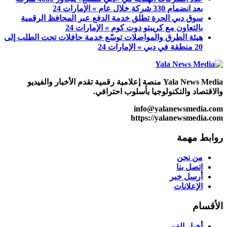
بعد انضمام 330 شركة خلال عام » الإمارات 24
سوق دبي الحرة تطلق خدمة الدفع عبر المحافظ الرقمية
بالتعاون مع كريبتو دوت كوم » الإمارات 24
هيئة الطرق والمواصلات توسّع خدمة حافلات تحت الطلب إلى
20 منطقة في دبي » الإمارات 24
Yala News Media منصة إعلامية رقمية تقدم الأخبار والفيديو
والاقتصاد والتكنولوجيا بأسلوب احترافي.
info@yalanewsmedia.com
https://yalanewsmedia.com
روابط مهمة
من نحن
اتصل بنا
أرسل خبر
الإعلانات
الأقسام
أخبار الفن