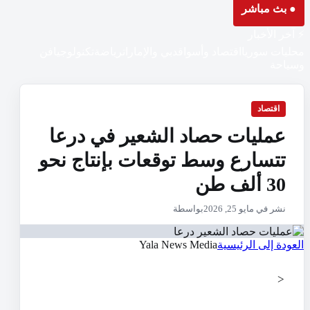
● بث مباشر
⚡ آخر الأخبار
محليات سوريا
اقتصاد وأسواق
دبي والإمارات
رياضة
تكنولوجيا
فن
وسياحة
اقتصاد
عمليات حصاد الشعير في درعا
تتسارع وسط توقعات بإنتاج نحو
30 ألف طن
نشر في مايو 25, 2026
بواسطة
العودة إلى الرئيسية
Yala News Media
<