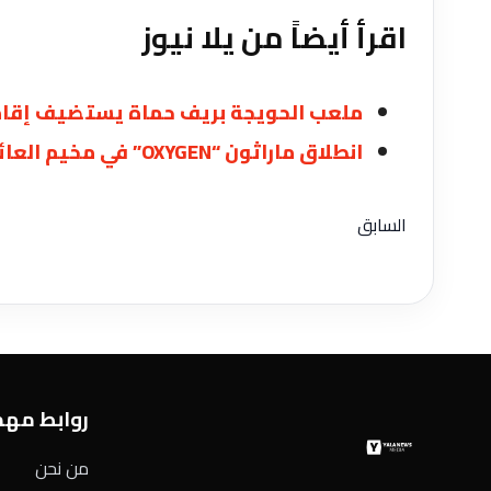
اقرأ أيضاً من يلا نيوز
ملعب الحويجة بريف حماة يستضيف إقامة 
انطلاق ماراثون “OXYGEN” في مخيم العائدين بحمص لتعزيز الوعي الصحي
السابق
روابط مه
من نحن