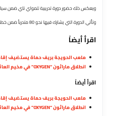
ويعكس ذلك حضور دورة تدريبية للمواي تاي ضمن سياق 
وتأتي الدورة التي يشارك فيها نحو 80 متدرباً ضمن خطة الاتحاد لتأهيل الكوادر الفنية، وتطوير اللعبة في المحافظات.
اقرأ أيضاً
ملعب الحويجة بريف حماة يستضيف إقامة 
انطلاق ماراثون “OXYGEN” في مخيم العائدين بحمص لتعزيز الوعي الصحي
اقرأ أيضاً
ملعب الحويجة بريف حماة يستضيف إقامة 
انطلاق ماراثون “OXYGEN” في مخيم العائدين بحمص لتعزيز الوعي الصحي