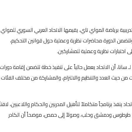
بية برياضة المواي تاي، يقيمها الاتحاد العربي السوري للمواي
 وتتضمن الدورة محاضرات نظرية وعملية حول قوانين التحكيم،
ى اختبارات نظرية وعملية للمشاركين.
سانا، أن الاتحاد يعمل حالياً على تنفيذ خطة تتضمن إقامة دورات
 من حيث العدد والتنظيم والالتزام، والمشاركة من مختلف الفئات
حاد ينفذ برنامجاً متكاملاً لتأهيل المدربين والحكام واللاعبين، لافتاً
ها طرطوس ودمشق وحلب، وصولاً إلى حمص، موضحاً أن الكادر