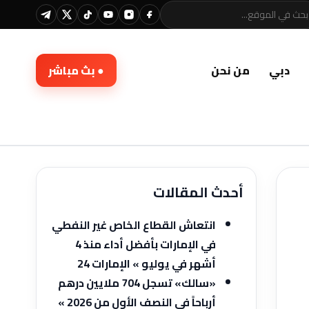
دبي
من نحن
● بث مباشر
أحدث المقالات
انتعاش القطاع الخاص غير النفطي
في الإمارات بأفضل أداء منذ 4
أشهر في يوليو » الإمارات 24
«سالك» تسجل 704 ملايين درهم
أرباحاً في النصف الأول من 2026 »