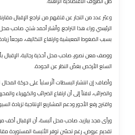
ظل الظروف الاقتصادية الراهنة.
وعبّر عدد من التجار عن قلقهم من تراجع الإقبال مقارن
الرئيسي وراء هذا التراجع. وأشار أحمد شلح، صاحب محل 
بسبب الضغوط المعيشية وارتفاع التكاليف، مرجعاً زيادة 
ووصف معن نصور، صاحب محل أحذية رجالية، الإقبال بأن
السلع الأرخص بغضّ النظر عن الجودة.
وأضاف: إن انتشار البسطات أثّر سلباً على حركة المحال الت
والضرائب، لافتاً إلى أن ارتفاع الضرائب والكهرباء وال
واقترح رفع الأجور ودعم المشاريع الإنتاجية لزيادة السي
ورأى مجد بيازيد، صاحب محل ألبسة، أن الإقبال أخف من 
تقديم عروض، رغم تحسّن توفر الألبسة المستوردة مقارن