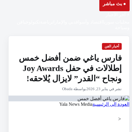
● بث مباشر
⚡ آخر الأخبار
محليات سوريا
اقتصاد وأسواق
دبي والإمارات
رياضة
تكنولوجيا
فن
وسياحة
أخبار الفن
فارس ياغي ضمن أفضل خمس
إطلالات في حفل Joy Awards
ونجاح “القدر” لايزال يُلاحقه!
نشر في يناير 23, 2026
بواسطة Obada
العودة إلى الرئيسية
Yala News Media
<