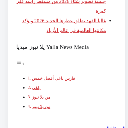
جلسة تصوير شتاء 2026 من مسقط رأسه كفر
كمرة
غاليا الفهد تطلق عطرها الجديد 2026 وتؤكد
مكانتها العالمية في عالم الأزياء
يلا نيوز ميديا Yalla News Media
فارس ياغي أفضل خمس
ياغي
من يلا نيوز
من يلا نيوز