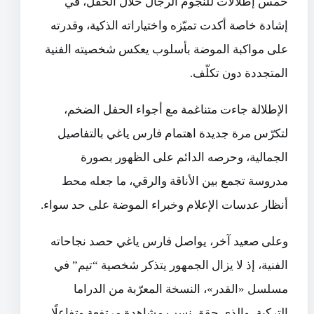
خمس إطلالات للنجوم الرجال خلال الحفل، في
إشادة خاصة أكدت تميّزه واختياراته الذكية، وقدرته
على مواكبة الموضة بأسلوب يعكس شخصيته الفنية
المتجددة دون تكلّف.
الإطلالة جاءت متناغمة مع أجواء الحفل الضخم،
لتكرّس مرة جديدة اهتمام فارس ياغي بالتفاصيل
الجمالية، وحرصه الدائم على الظهور بصورة
مدروسة تجمع بين الأناقة والرقي، ما جعله محط
أنظار عدسات الإعلام وخبراء الموضة على حد سواء.
وعلى صعيد آخر، يواصل فارس ياغي حصد نجاحاته
الفنية، إذ لا يزال الجمهور يتذكر شخصية “تيم” في
مسلسل «القدر»، النسخة المعرّبة من الدراما
التركية، والذي حقق نسب مشاهدة مرتفعة وتفاعلًا