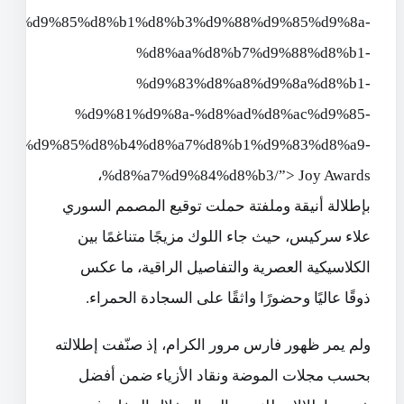
9%84%d9%85%d8%b1%d8%b3%d9%88%d9%85%d9%8a-
%d8%aa%d8%b7%d9%88%d8%b1-
%d9%83%d8%a8%d9%8a%d8%b1-
%d9%81%d9%8a-%d8%ad%d8%ac%d9%85-
%84%d9%85%d8%b4%d8%a7%d8%b1%d9%83%d8%a9-
%d8%a7%d9%84%d8%b3/”> Joy Awards،
بإطلالة أنيقة وملفتة حملت توقيع المصمم السوري
علاء سركيس، حيث جاء اللوك مزيجًا متناغمًا بين
الكلاسيكية العصرية والتفاصيل الراقية، ما عكس
ذوقًا عاليًا وحضورًا واثقًا على السجادة الحمراء.
ولم يمر ظهور فارس مرور الكرام، إذ صنّفت إطلالته
بحسب مجلات الموضة ونقاد الأزياء ضمن أفضل