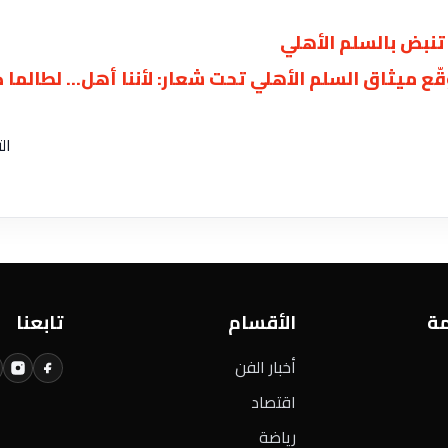
ميثاق السلم الأهلي تحت شعار: لأننا أهل… لطالما ك
ال
مة
الأقسام
تابعنا
أخبار الفن
اقتصاد
رياضة