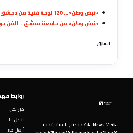
«نبض وطن»… 120 لوحة فنية من دمشق تنبض بالسلم الأهلي
«نبض وطن» من جامعة دمشق… الفن يوقّع 
السابق
روابط مه
من نحن
اتصل بنا
Yala News Media منصة إعلامية رقمية
أرسل خبر
تقدم الأخبار والفيديو والاقتصاد والتكنولوجيا