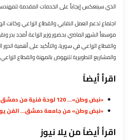
الذي سينعكس إيجاباً على الخدمات المقدمة للمهندسين
اجتماع لدعم العمل النقابي والقطاع الزراعي وكانت اله
موسعاً الشهر الماضي بحضور وزير الزراعة أمجد بدر ونق
والقطاع الزراعي في سوريا، والتأكيد على أهمية الدور 
والمشاريع التطويرية للنهوض بالمهنة والقطاع الزراعي.
اقرأ أيضاً
«نبض وطن»… 120 لوحة فنية من دمشق تنبض بالسلم الأهلي
«نبض وطن» من جامعة دمشق… الفن يوقّع 
اقرأ أيضاً من يلا نيوز