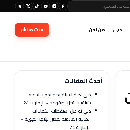
دبي
من نحن
● بث مباشر
أحدث المقالات
ن
دبي لكرة السلة يضم نجم برشلونة
شينغيليا لتعزيز صفوفه » الإمارات 24
دبي تواصل استقطاب الكفاءات
المالية العالمية بفضل بيئتها الحيوية »
الإمارات 24