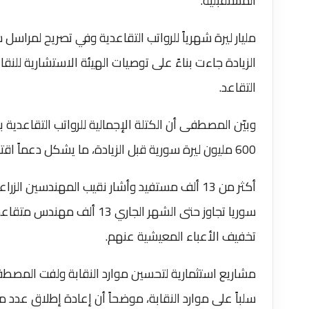
المستقبلية.
مليار ليرة شهرياً للرواتب التقاعدية وفي تصريح لمر
الزيادة جاءت بناءً على توصيات الهيئة الاستشارية لل
التقاعد.
وبيّن المصطفى أن الكتلة الإجمالية للرواتب التقاعدية بع
600 مليون ليرة سورية قبل الزيادة، ما يشكل دعماً اقتصادياً مهماً لشريحة واسعة من المهندسين المتقاعدين.
أكثر من 13 ألف مستفيد وأشار نقيب المهندسين ال
سوريا تجاوز حتى الشهر الجار
تخفيف الأعباء المعيشية عنهم.
مشاريع استثمارية لتحسين موارد النقابة ولفت المصطفى
سلباً على موارد النقابة، موضحاً أن إعادة إطلاق عدد م