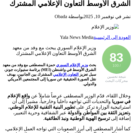
الشرق الأوسط التعاون الإعلامي المشترك
نشر في نوفمبر 10, 2025
بواسطة Obada
العودة إلى الرئيسية
Yala News Media
وزير الإعلام السوري يبحث مع وفد من معهد
83
الشرق الأوسط التعاون الإعلامي المشترك
بحث
وزير الإعلام السوري
حمزة المصطفى
مع وفد من
معهد
/ 100
الشرق الأوسط في واشنطن (MEI)
برئاسة
ستيوارت جونز
،
سبل
تعزيز
التعاون الإعلامي
المشترك
بين الجانبين، بهدف
نتيجة تحسين
نقل
الصورة الحقيقية عن سوريا
إلى المجتمعين الأمريكي
محركات البحث
والدولي.
وخلال اللقاء، قدّم الوزير المصطفى عرضاً شاملاً عن
واقع الإعلام
في سوريا
والتحديات التي تواجهه داخلياً وخارجياً، مشيراً إلى أن
استراتيجية الوزارة تركز على
تطوير البنية التقنية للإعلام الوطني
،
و
تعزيز الثقة بين المواطن والدولة
عبر الشفافية وحرية التعبير،
إضافة إلى
ترسيخ الهوية الوطنية ونبذ الطائفية
.
كما أشار المصطفى إلى أبرز الصعوبات التي تواجه العمل الإعلامي،