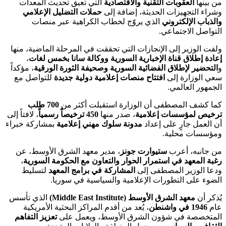
من بينها
العقوبات التقنية والاقتصادية
التي تعيق تحديث المعدات
وشراء التجهيزات الحديثة، إضافة إلى
حملات التضليل الإعلامي
والذباب الإلكتروني
الذي يروّج لخطاب الكراهية عبر منصات
التواصل الاجتماعي.
ولفت الوزير إلى الإنجازات التي تحققت في المرحلة الماضية، منها
إعادة إطلاق قناة الإخبارية السورية ووكالة سانا بخمس لغات
،
و
التحضير لإطلاق الفضائية السورية وصحيفة الثورة الورقية
، مؤكداً
سعي الوزارة إلى
افتتاح منصات إعلامية دولية جديدة
للتواصل مع
الجمهور العالمي.
كما كشف المصطفى أن الوزارة استقبلت أكثر من
700 طلب
ترخيص لمؤسسات إعلامية
، صدر منها
450 ترخيصاً رسمياً
، لافتاً إلى
أن العمل جارٍ على إعداد
مدونة سلوك مهني إعلامية
بمشاركة خبراء
ومؤسسات محلية.
من جانبه، أعرب
ستيوارت جونز
، مدير معهد الشرق الأوسط، عن
رغبة المعهد في استمرار الحوار والتعاون مع الحكومة السورية
،
ودعا الوزير المصطفى إلى
المشاركة في برامج المعهد
لتسليط
الضوء على التطورات الإعلامية والسياسية في سوريا.
يُذكر أن
معهد الشرق الأوسط (Middle East Institute)
الذي تأسس
عام
1946 في واشنطن
، يُعد من أقدم المراكز البحثية الأمريكية
المتخصصة في شؤون الشرق الأوسط، ويعمل على
تعزيز التفاهم