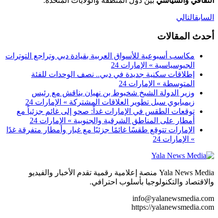
الثقافي والسياسي
بين دول المنطقة والولايات المتحدة.
السابق
التالي
أحدث المقالات
مكاسب أسبوعية للأسواق العربية بقيادة دبي وتراجع التوترات
الجيوسياسية » الإمارات 24
إطلاقات سكنية جديدة في دبي.. نصف الوحدات للفئة
المتوسطة » الإمارات 24
وزير الدولة الشيخ شخبوط بن نهيان يناقش مع رئيس
زيمبابوي سبل تطوير العلاقات المشتركة » الإمارات 24
توقعات الطقس في الإمارات غداً: صحو إلى غائم جزئياً مع
أمطار على المناطق الشرقية والجنوبية » الإمارات 24
الإمارات تتوقع طقسًا غائمًا جزئيًا مع غبار وأمطار متفرقة غدًا
» الإمارات 24
Yala News Media منصة إعلامية رقمية تقدم الأخبار والفيديو
والاقتصاد والتكنولوجيا بأسلوب احترافي.
info@yalanewsmedia.com
https://yalanewsmedia.com