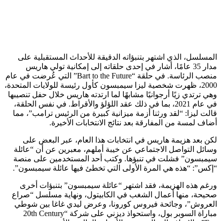
المسلسل، الذي اشتهر بتنبؤاته الدقيقة للأحداث المستقبلية على
مدار 35 عامًا، أشار في إحدى حلقاته إلى إمكانية تولي هاريس
منصب الرئاسة. في حلقة “Bart to the Future” التي عُرضت في عام
2000، ظهرت شخصية ليزا سيمبسون كأول رئيسة للولايات المتحدة،
وهي ترتدي زيًا أرجوانيًا مشابهًا لما ارتدته هاريس خلال حفل تنصيبها
في عام 2021، بما في ذلك عقد اللؤلؤ والأقراط. في نفس الحلقة،
قالت ليزا: “لقد ورثنا أزمة ميزانية كبيرة من الرئيس ترامب”، مما
أضاف لمسة من المفارقة بعد نتائج الانتخابات الأخيرة.
لكن بعد هزيمة هاريس في انتخابات هذا العام، عبر البعض على
وسائل التواصل الاجتماعي عن خيبة أملهم، معبرين عن أن “عائلة
سيمبسون” فشلت في تنبؤها. وكتب أحد المستخدمين على منصة
“إكس”: “هذه هي المرة الأولى التي تخطئ فيها عائلة سيمبسون”.
ورغم هذه الهزيمة، فقد اشتهر “عائلة سيمبسون” بتنبؤات أخرى
صحيحة، منها أعمال الشغب في الكابيتول، ونهاية مسلسل “صراع
العروش”، وجائحة فيروس كورونا، وعرض ليدي غاغا بين شوطي
مباراة السوبر بول، واستحواذ ديزني على شركة “20th Century