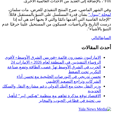
Fox”، بالإضافة إلى العديد من الأحداث العالمية الأخرى.
وفي الشهر الماضي، صرح المنتج التنفيذي للعرض، مات سلمان،
لمجلة “بيبول”
بشأن قدرة المسلسل على التنبؤ بالمستقبل قائلاً:
“الإجابة القاسية التي أقدمها دائمًا والتي لا يحبها أحد هي أنه إذا
درست التاريخ والرياضيات، فسيكون من المستحيل علينا حرفيًا عدم
التنبؤ بالأشياء”.
السابق
التالي
أحدث المقالات
الإماراتيون يتصدرون قائمة «فوربس الشرق الأوسط» لأقوى
الرؤساء التنفيذيين في المنطقة لعام 2026 » الإمارات 24
الحرب في الشرق الأوسط تهزّ عصب الطاقة وتضع صناعة
التكرير تحت الضغط
تحسن تدريجي في البورصات الخليجية مع تحسن أداء
الشركات وتراجع التصعيد الإقليمي
وزير النقل يبحث مع البنك الدولي دعم مشاريع النقل والسكك
الحديدية
الاقتصاد توقع مذكرة تفاهم ‏مع منظمة “هيكس إيبر” لتأهيل
بنى تحتية في قطاعي الحبوب والمخابز