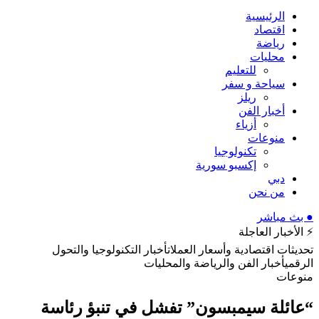
الرئيسية
اقتصاد
رياضة
محليات
للتعليم
سياحة و سفر
ريلز
أخبار الفن
أزياء
منوعات
تكنولوجيا
إكسبو سورية
دبي
من نحن
● بث مباشر
⚡ الأخبار العاجلة
تحديثات اقتصادية وأسعار العملات
أخبار التكنولوجيا والتحول
الرقمي
أخبار الفن والرياضة والمحليات
منوعات
“عائلة سيمبسون” تفشل في تنبؤ رئاسة