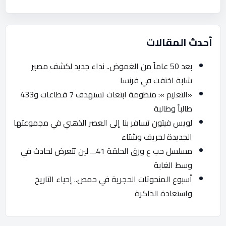
أحدث المقالات
بعد 50 عاماً من الغموض.. نداء جديد لكشف مصير
شابة اختفت في فرنسا
«التعليم »: منظومة ابتعاث تستهدف 7 قطاعات و433
طالباً وطالبة
لويس فيتون تسافر بنا إلى العصر الذهبي في مجموعتها
الجديدة لخريف وشتاء
مسلسل حب ع ورق الحلقة 41… لين تتعرض لحادث في
وسط الغابة
أسبوع المنحوتات الحجرية في حمص.. إحياء التاريخ
واستعادة الذاكرة